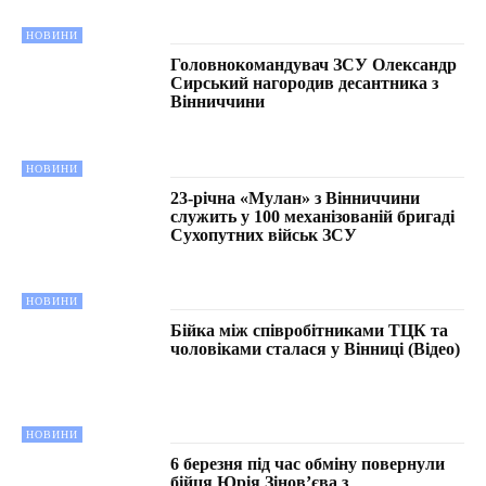
НОВИНИ
Головнокомандувач ЗСУ Олександр
Сирський нагородив десантника з
Вінниччини
НОВИНИ
23-річна «Мулан» з Вінниччини
служить у 100 механізованій бригаді
Сухопутних військ ЗСУ
НОВИНИ
Бійка між співробітниками ТЦК та
чоловіками сталася у Вінниці (Відео)
НОВИНИ
6 березня під час обміну повернули
бійця Юрія Зінов’єва з