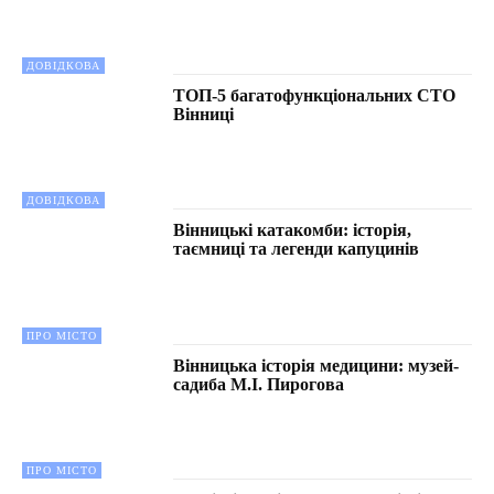
ДОВІДКОВА
ТОП-5 багатофункціональних СТО
Вінниці
ДОВІДКОВА
Вінницькі катакомби: історія,
таємниці та легенди капуцинів
ПРО МІСТО
Вінницька історія медицини: музей-
садиба М.І. Пирогова
ПРО МІСТО