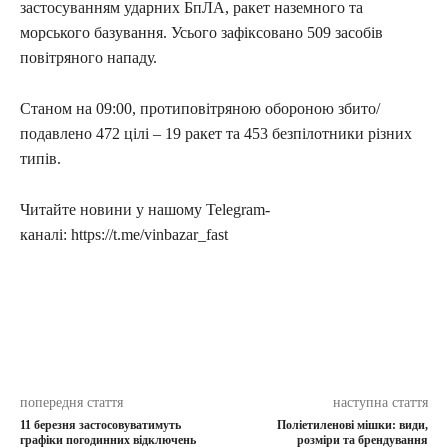
застосуванням ударних БпЛА, ракет наземного та
морського базування. Усього зафіксовано 509 засобів
повітряного нападу.
Станом на 09:00, протиповітряною обороною збито/
подавлено 472 цілі – 19 ракет та 453 безпілотники різних
типів.
Читайте новини у нашому Telegram-
каналі: https://t.me/vinbazar_fast
попередня стаття
наступна стаття
11 березня застосовуватимуть
Поліетиленові мішки: види,
графіки погодинних відключень
розміри та брендування