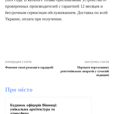
проверенных производителей с гарантией 12 месяцев и
бессрочным сервисным обслуживанием. Доставка по всей
Украине, оплата при получении.
попередня стаття
наступна стаття
Феномен тихої розкоші в гардеробі
Переваги портативних
рентгенівських апаратів у сучасній
медицині
Про місто
Будинок офіцерів Вінниці:
унікальна архітектура та
атмосфера