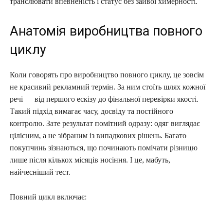
транслювати впевненість і статус без зайвої химерності.
Анатомія виробництва повного
циклу
Коли говорять про виробництво повного циклу, це зовсім
не красивий рекламний термін. За ним стоїть шлях кожної
речі — від першого ескізу до фінальної перевірки якості.
Такий підхід вимагає часу, досвіду та постійного
контролю. Зате результат помітний одразу: одяг виглядає
цілісним, а не зібраним із випадкових рішень. Багато
покупчинь зізнаються, що починають помічати різницю
лише після кількох місяців носіння. І це, мабуть,
найчесніший тест.
Повний цикл включає: