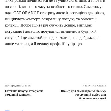
Тиха розкіш починається не з гучних логотипів, а з поваги
до якості, власного часу та особистого стилю. Саме тому
одяг CAT ORANGE стає розумною інвестицією для жінок,
які цінують комфорт, бездоганну посадку та обмежені
колекції. Добре зшита річ служить довше, виглядає
актуально і дозволяє почуватися впевнено в будь-якій
ситуації. І це саме той випадок, коли ціна відображає не
лише матеріал, а й велику професійну працю.
попередня стаття
наступна стаття
Естетика побуту: створюємо
Шокер для самообороны: почему
домашній затишок
это лучший выбор для
большинства людей