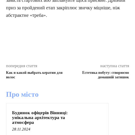
замість стартових або заплануйте щось приємне. Дрібний
приз за пройдений етап закріплює звичку міцніше, ніж
абстрактне «треба».
попередня стаття
наступна стаття
Как и какой выбрать кератин для
Естетика побуту: створюємо
волос
домашній затишок
Про місто
Будинок офіцерів Вінниці:
унікальна архітектура та
атмосфера
28.11.2024