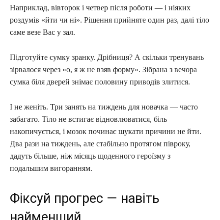
Наприклад, вівторок і четвер після роботи — і ніяких
роздумів «йти чи ні». Рішення прийняте один раз, далі тіло
саме везе Вас у зал.
Підготуйте сумку зранку. Дрібниця? А скільки тренувань
зірвалося через «о, я ж не взяв форму». Зібрана з вечора
сумка біля дверей знімає половину приводів злитися.
І не женіть. Три занять на тиждень для новачка — часто
забагато. Тіло не встигає відновлюватися, біль
накопичується, і мозок починає шукати причини не йти.
Два рази на тиждень, але стабільно протягом півроку,
дадуть більше, ніж місяць щоденного героїзму з
подальшим вигоранням.
Фіксуй прогрес — навіть
найменший