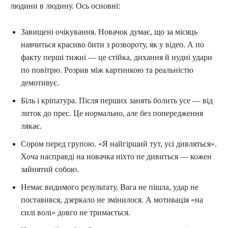
людини в людину. Ось основні:
Завищені очікування. Новачок думає, що за місяць
навчиться красиво бити з розвороту, як у відео. А по
факту перші тижні — це стійка, дихання й нудні удари
по повітрю. Розрив між картинкою та реальністю
демотивує.
Біль і кріпатура. Після перших занять болить усе — від
литок до прес. Це нормально, але без попередження
лякає.
Сором перед групою. «Я найгірший тут, усі дивляться».
Хоча насправді на новачка ніхто не дивиться — кожен
зайнятий собою.
Немає видимого результату. Вага не пішла, удар не
поставився, дзеркало не змінилося. А мотивація «на
силі волі» довго не тримається.