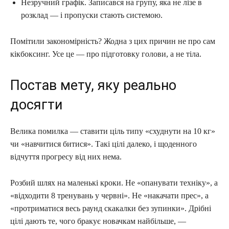
Незручний графік. Записався на групу, яка не лізе в
розклад — і пропуски стають системою.
Помітили закономірність? Жодна з цих причин не про сам
кікбоксинг. Усе це — про підготовку голови, а не тіла.
Постав мету, яку реально
досягти
Велика помилка — ставити ціль типу «схуднути на 10 кг»
чи «навчитися битися». Такі цілі далеко, і щоденного
відчуття прогресу від них нема.
Розбий шлях на маленькі кроки. Не «опанувати техніку», а
«відходити 8 тренувань у червні». Не «накачати прес», а
«протриматися весь раунд скакалки без зупинки». Дрібні
цілі дають те, чого бракує новачкам найбільше, —