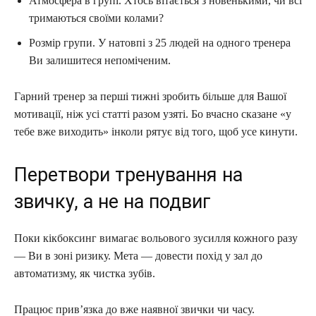
Атмосфера в групі. Хтось вітається з новенькими, чи всі
тримаються своїми колами?
Розмір групи. У натовпі з 25 людей на одного тренера
Ви залишитеся непоміченим.
Гарний тренер за перші тижні зробить більше для Вашої
мотивації, ніж усі статті разом узяті. Бо вчасно сказане «у
тебе вже виходить» інколи рятує від того, щоб усе кинути.
Перетвори тренування на
звичку, а не на подвиг
Поки кікбоксинг вимагає вольового зусилля кожного разу
— Ви в зоні ризику. Мета — довести похід у зал до
автоматизму, як чистка зубів.
Працює прив’язка до вже наявної звички чи часу.