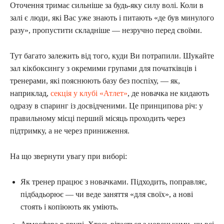
Оточення тримає сильніше за будь-яку силу волі. Коли в
залі є люди, які Вас уже знають і питають «де був минулого
разу», пропустити складніше — незручно перед своїми.
Тут багато залежить від того, куди Ви потрапили. Шукайте
зал кікбоксингу з окремими групами для початківців і
тренерами, які пояснюють базу без поспіху, — як,
наприклад,
секція у клубі «Атлет»
, де новачка не кидають
одразу в спаринг із досвідченими. Це принципова річ: у
правильному місці перший місяць проходить через
підтримку, а не через приниження.
На що звернути увагу при виборі:
Як тренер працює з новачками. Підходить, поправляє,
підбадьорює — чи веде заняття «для своїх», а нові
стоять і копіюють як уміють.