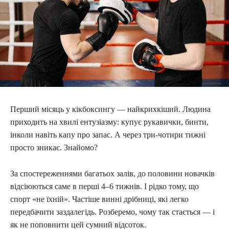
Перший місяць у кікбоксингу — найкрихкіший. Людина
приходить на хвилі ентузіазму: купує рукавички, бинти,
інколи навіть капу про запас. А через три-чотири тижні
просто зникає. Знайомо?
За спостереженнями багатьох залів, до половини новачків
відсіюються саме в перші 4–6 тижнів. І рідко тому, що
спорт «не їхній». Частіше винні дрібниці, які легко
передбачити заздалегідь. Розберемо, чому так стається — і
як не поповнити цей сумний відсоток.