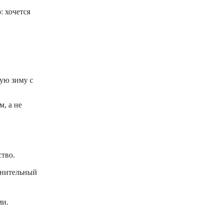
: хочется
ую зиму с
, а не
тво.
лнительный
ми.