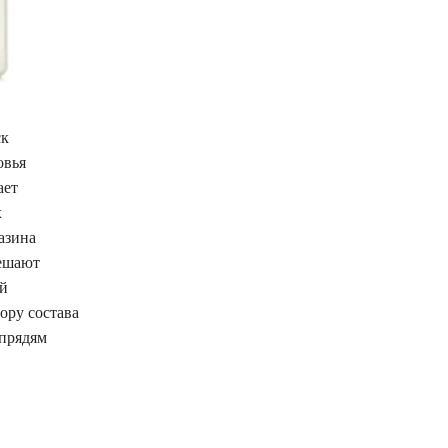
ск
овья
ает
х
азина
решают
ой
ору состава
 прядям