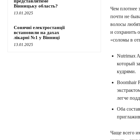
представлятиме
Вінницьку область?
Чем плотнее з
13.01.2025
почти не быва
волосы любят
Сонячні електростанції
и сохранить 
встановили на дахах
лікарні №1 у Вінниці
«соломы в от
13.01.2025
Nutrimax A
который з
кудрями.
Boomhair P
экстрактом
легче под
Оба состав
приглажив
Чаще всего и