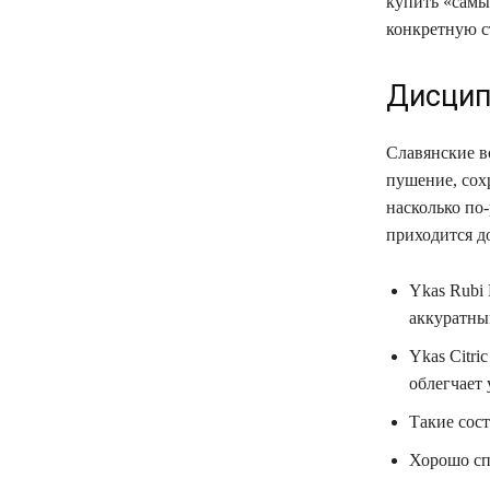
купить «самы
конкретную с
Дисцип
Славянские в
пушение, сох
насколько по
приходится до
Ykas Rubi 
аккуратны
Ykas Citri
облегчает
Такие сост
Хорошо сп