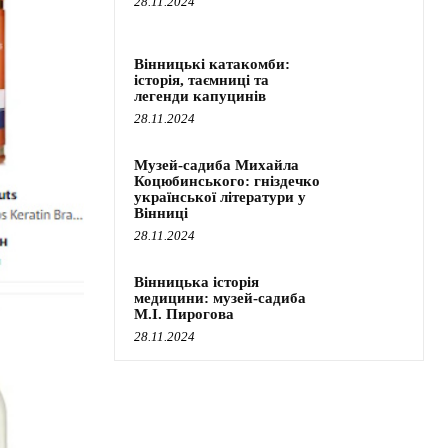
28.11.2024
Вінницькі катакомби:
історія, таємниці та
легенди капуцинів
28.11.2024
Музей-садиба Михайла
Коцюбинського: гніздечко
української літератури у
Вінниці
28.11.2024
Вінницька історія
медицини: музей-садиба
М.І. Пирогова
28.11.2024