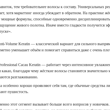
авиток, тем требовательнее волосы к составу. Универсальных ре
ет, хотя маркетинг иногда убеждает в обратном. На практике жё
 мощные формулы, способные одновременно дисциплинировать
ощущение живого полотна. Иначе вместо гладкости получится э
пуске».
nti-Volume Keratin — классический вариант для сильного выпря
аметно уменьшает объём и помогает справиться даже с очень пл
rofessional Cacau Keratin — работает через интенсивное увлажне
 какао, благодаря чему жёсткие волосы становятся значительно 
даются разглаживанию.
а особенно хорошо проявляют себя там, где обычные средства л
ают пушистость.
менно этот сегмент вызывает больше всего вопросов у новичков