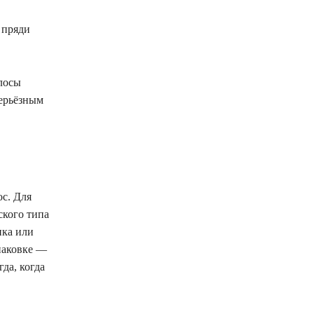
е пряди
лосы
серьёзным
ос. Для
кого типа
ика или
паковке —
да, когда