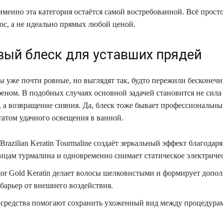
менно эта категория остаётся самой востребованной. Всё просто
ос, а не идеально прямых любой ценой.
вый блеск для уставших прядей
ы уже почти ровные, но выглядят так, будто пережили бесконечн
феном. В подобных случаях основной задачей становится не сила
 а возвращение сияния. Да, блеск тоже бывает профессиональным
татом удачного освещения в ванной.
s Brazilian Keratin Tourmaline создаёт зеркальный эффект благодаря
ицам турмалина и одновременно снимает статическое электричес
tor Gold Keratin делает волосы шелковистыми и формирует допо
барьер от внешнего воздействия.
средства помогают сохранить ухоженный вид между процедура