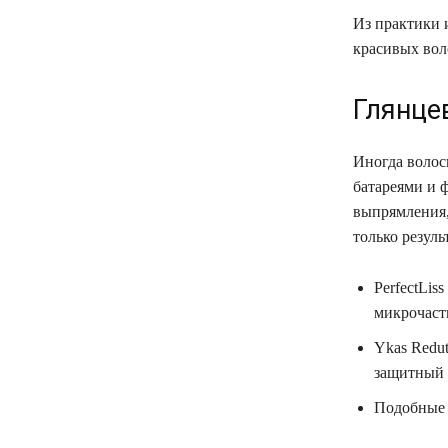
Из практики и
красивых вол
Глянце
Иногда волос
батареями и 
выпрямления,
только резуль
PerfectLis
микрочаст
Ykas Redu
защитный 
Подобные 