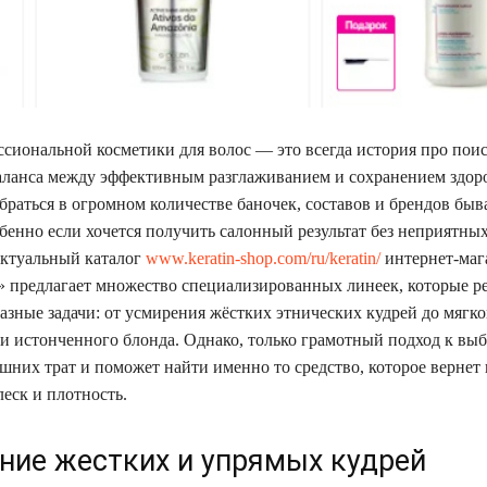
сиональной косметики для волос — это всегда история про пои
аланса между эффективным разглаживанием и сохранением здор
браться в огромном количестве баночек, составов и брендов быв
обенно если хочется получить салонный результат без неприятны
ктуальный каталог
www.keratin-shop.com/ru/keratin/
интернет-маг
p» предлагает множество специализированных линеек, которые 
азные задачи: от усмирения жёстких этнических кудрей до мягк
и истонченного блонда. Однако, только грамотный подход к выб
ишних трат и поможет найти именно то средство, которое вернет
еск и плотность.
ние жестких и упрямых кудрей