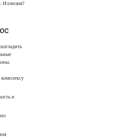
е. Иллюзия?
ос
разгладить
льные
коны.
я комплексу
кость и
ьно
ния