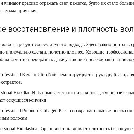
начинают красиво отражать свет, кажется, будто их стало больш
 весьма приятная.
ое восстановление и плотность вол
волосы требуют совсем другого подхода. Здесь важно не только 
 но и визуально сделать полотно плотнее. Хорошие профессиона
обны заметно преобразить даже уставшие после окрашивания ло
rofessional Keratin Ultra Nuts реконструирует структуру благодар
кстрактов.
essional Brazilian Nuts помогает уплотнить волосы, уменьшает лом
ает секущиеся кончики.
rofessional Premium Collagen Plastia возвращает эластичность сил
ным волосам.
fessional Bioplastica Capilar восстанавливает плотность без ощуще