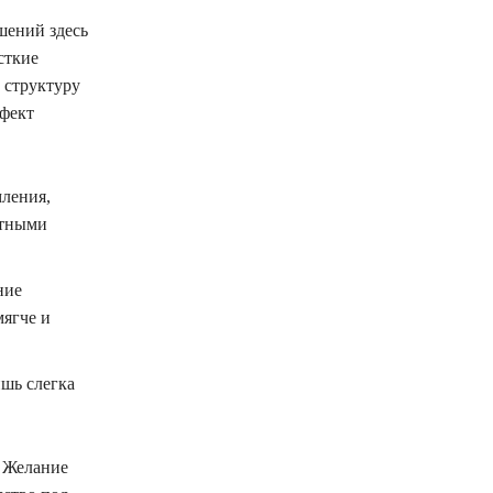
шений здесь
сткие
 структуру
ффект
мления,
отными
ние
мягче и
ишь слегка
. Желание