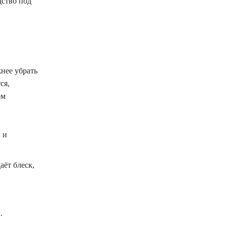
дство под
нее убрать
ся,
ом
 и
аёт блеск,
.