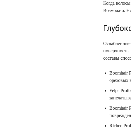
Когда волосы 
Возможно. Но
Глубок
Ослабленные 
поверхность,
составы спос
Boomhair P
ореховых э
Felps Prof
запечатыв
Boomhair P
повреждён
Richee Pro