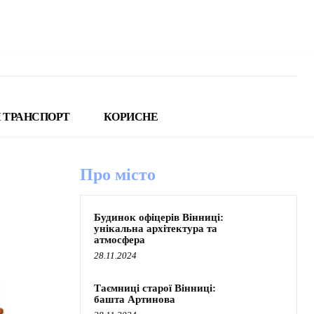
 ТРАНСПОРТ
КОРИСНЕ
Про місто
Будинок офіцерів Вінниці:
унікальна архітектура та
атмосфера
28.11.2024
Таємниці старої Вінниці:
башта Артинова