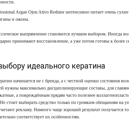
нности.
fessional Argan Ojon Ativo Redutor интенсивно питает очень сухи
рганы и ожона.
ассическое выпрямление становится лучшим выбором. Иногда во
одарно принимают восстановление, а уже потом готовы к более 
 выбору идеального кератина
атин начинается не с бренда, а с честной оценки состояния вол
ей нужны максимально дисциплинирующие составы, для славянс
катные, а повреждённым прядям часто полезнее коллагенопласт
 Не стоит выбирать средство только по громким обещаниям на у
читают рекламу. Намного чаще хороший результат получается тог
ительно соответствует их особенностям.