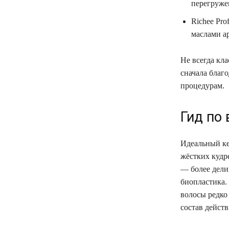
перегруже
Richee Pro
маслами а
Не всегда кл
сначала благ
процедурам.
Гид по
Идеальный кер
жёстких кудр
— более дели
биопластика.
волосы редко 
состав действ