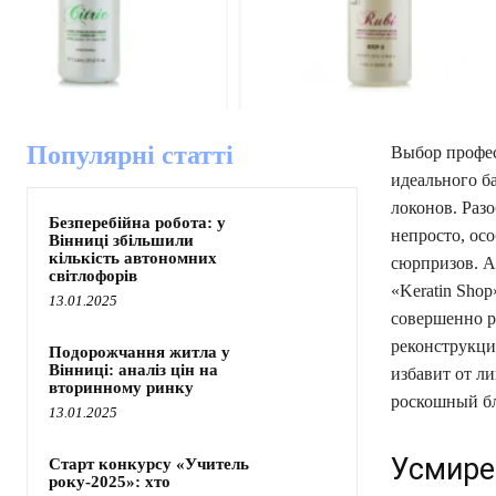
Популярні статті
Выбор профес
идеального б
локонов. Разо
Безперебійна робота: у
непросто, ос
Вінниці збільшили
кількість автономних
сюрпризов. А
світлофорів
«Keratin Sho
13.01.2025
совершенно р
реконструкци
Подорожчання житла у
Вінниці: аналіз цін на
избавит от л
вторинному ринку
роскошный бл
13.01.2025
Усмире
Старт конкурсу «Учитель
року-2025»: хто