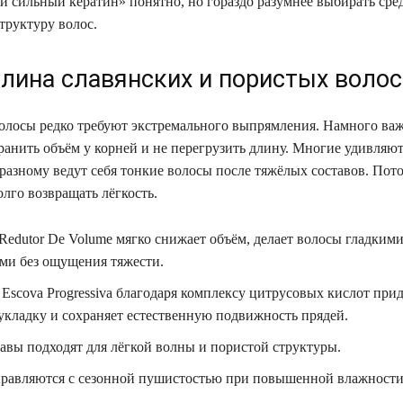
й сильный кератин» понятно, но гораздо разумнее выбирать сре
труктуру волос.
лина славянских и пористых волос
олосы редко требуют экстремального выпрямления. Намного важ
ранить объём у корней и не перегрузить длину. Многие удивляют
-разному ведут себя тонкие волосы после тяжёлых составов. Пот
лго возвращать лёгкость.
Redutor De Volume мягко снижает объём, делает волосы гладкими
ми без ощущения тяжести.
c Escova Progressiva благодаря комплексу цитрусовых кислот прид
 укладку и сохраняет естественную подвижность прядей.
авы подходят для лёгкой волны и пористой структуры.
равляются с сезонной пушистостью при повышенной влажности