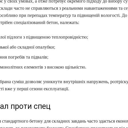
є у своїх умовах, а отже потребує окремого підходу до вибору су
 склади часто не справляються з реальними навантаженнями та 
 особливо при перепадах температур та підвищеній вологості. Д
отрібен спеціалізований бетон, належать:
лої підлоги з підвищеною теплопровідністю;
зької або складної опалубки;
ня погребів та підвалів;
монолітних елементів з високою щільністю.
ібрана суміш дозволяє уникнути внутрішніх напружень, розтріск
ті вже у перші сезони експлуатації.
ал проти спец
стандартного бетону для складних завдань часто здається економ