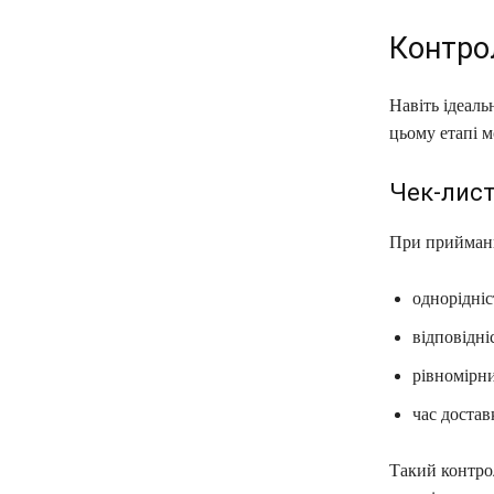
Контро
Навіть ідеаль
цьому етапі м
Чек-лист
При прийманні
однорідніс
відповідні
рівномірни
час достав
Такий контро