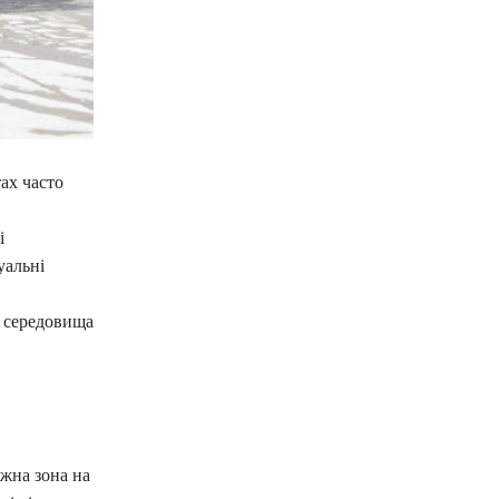
ах часто
і
уальні
о середовища
жна зона на