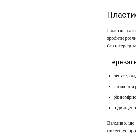
Пласти
Пластифікато
зробити розчи
безпосередньо
Переваги
легке укла
зниження 
рівномірн
підвищення
Важливо, що 
полегшує про