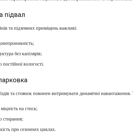
а підвал
йнів та підземних приміщень важливі:
донепроникність;
уктура без капілярів;
о постійної вологості.
 парковка
їздів та стоянок повинен витримувати динамічні навантаження. 
міцність на стиск;
до стирання;
кість при сезонних циклах.