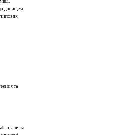
міші.
середовищем
о типових
ування та
ією, але на