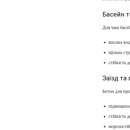
Басейн т
Для чаш басе
висока во
щільна стр
стійкість д
Заїзд та
Бетон для про
підвищена 
стійкість 
морозостій