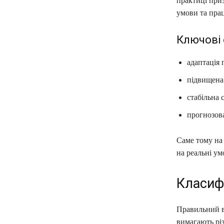
практиці при
умови та прац
Ключові 
адаптація 
підвищена 
стабільна 
прогнозов
Саме тому на 
на реальні ум
Класифі
Правильний ви
вимагають різ