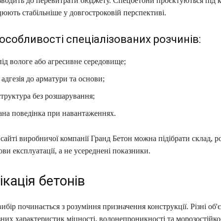
зводить до перевитрати бюджету. Спецбетони проєктуються під 
юють стабільніше у довгостроковій перспективі.
особливості спеціалізованих розчинів:
під вологе або агресивне середовище;
адгезія до арматури та основи;
структура без розшарування;
ана поведінка при навантаженнях.
сайті виробничої компанії Гранд Бетон можна підібрати склад, 
ови експлуатації, а не усереднені показники.
кація бетонів
бір починається з розуміння призначення конструкції. Різні об'
них характеристик міцності, водонепроникності та морозостійкос