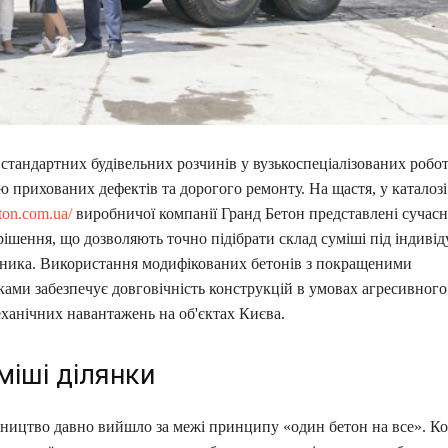
стандартних будівельних розчинів у вузькоспеціалізованих робот
 прихованих дефектів та дорогого ремонту. На щастя, у каталозі
eton.com.ua/
виробничої компанії Гранд Бетон представлені сучасн
рішення, що дозволяють точно підібрати склад суміші під індивід
ника. Використання модифікованих бетонів з покращеними
ками забезпечує довговічність конструкцій в умовах агресивног
ханічних навантажень на об'єктах Києва.
міші ділянки
вництво давно вийшло за межі принципу «один бетон на все». Ко