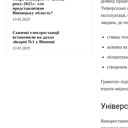
ділянці працю
року-2025»: хто
Універсальні
представлятиме
Вінницьку область?
експлуатації,
13.01.2025
завдань, де п
Сонячні електростанції
стяжка теп
встановили на дахах
лікарні №1 у Вінниці
заливка ву
13.01.2025
облаштуван
створення 
Грамотно під
втрати міцнос
Універс
Використання 