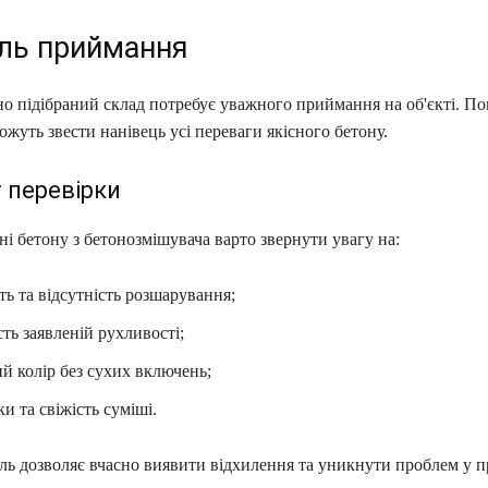
ль приймання
но підібраний склад потребує уважного приймання на об'єкті. П
ожуть звести нанівець усі переваги якісного бетону.
 перевірки
 бетону з бетонозмішувача варто звернути увагу на:
ть та відсутність розшарування;
сть заявленій рухливості;
й колір без сухих включень;
ки та свіжість суміші.
ль дозволяє вчасно виявити відхилення та уникнути проблем у п