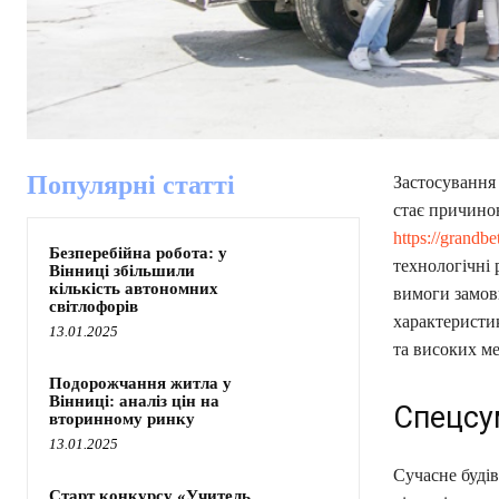
Популярні статті
Застосування 
стає причиною
https://grandb
Безперебійна робота: у
технологічні 
Вінниці збільшили
кількість автономних
вимоги замов
світлофорів
характеристи
13.01.2025
та високих ме
Подорожчання житла у
Вінниці: аналіз цін на
Спецсу
вторинному ринку
13.01.2025
Сучасне буді
Старт конкурсу «Учитель