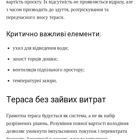
вартість проєкту. Їх відсутність не проявляється відразу, але
з часом призводить до здуття, розтріскування та
передчасного зносу тераси.
Критично важливі елементи:
ухил для відведення води;
захист торців дошки;
вентиляція підпільного простору;
температурні зазори.
Тераса без зайвих витрат
Грамотна тераса будується як система, а не як набір
розрізнених рішень. Розуміння повної вартості володіння
дозволяє уникнути імпульсивних покупок і перевитрати
бюджету. Інвестиції в основу, лаги та кріплення