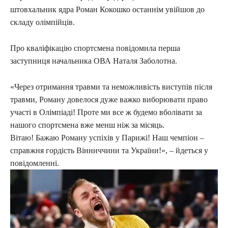
штовхальник ядра Роман Кокошко останнім увійшов до
складу олімпійців.
Про кваліфікацію спортсмена повідомила перша
заступниця начальника ОВА Наталя Заболотна.
«Через отримання травми та неможливість виступів після
травми, Роману довелося дуже важко виборювати право
участі в Олімпіаді! Проте ми все ж будемо вболівати за
нашого спортсмена вже менш ніж за місяць.
Вітаю! Бажаю Роману успіхів у Парижі! Наш чемпіон –
справжня гордість Вінниччини та України!», – йдеться у
повідомленні.