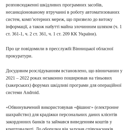
розповсюдженні шкідливих програмних засобів,
несанкціонованому втручанні в роботу автоматизованих
систем, комп’ютерних мереж, що призвело до витоку
інформації, а також набутті майна злочинним шляхом (ч. 1
ст. 361-1, ч. 2 ст. 361, ч. 1 ст. 209 КК України).
Про це повідомили в пресслужбі Вінницької обласної
прокуратури.
Досудовим розслідуванням встановлено, що вінничанин у
2021 – 2022 роках незаконно поширював на тіньових
(хакерських) форумах шкідливі програми для операційної
системи Android.
«Обвинувачений використовував «фішинг» (електронне
шахрайство) для крадіжки персональних даних клієнтів
закордонних банків та займався виведенням коштів у
криптовалюті. До оборудки він залучав співучасників.