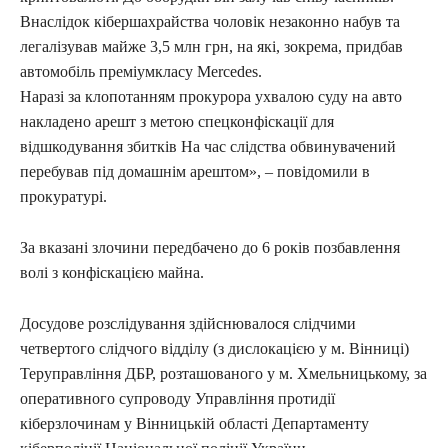
Внаслідок кібершахрайства чоловік незаконно набув та
легалізував майже 3,5 млн грн, на які, зокрема, придбав
автомобіль преміумкласу Мercedes.
Наразі за клопотанням прокурора ухвалою суду на авто
накладено арешт з метою спецконфіскації для
відшкодування збитків На час слідства обвинувачений
перебував під домашнім арештом», – повідомили в
прокуратурі.
За вказані злочини передбачено до 6 років позбавлення
волі з конфіскацією майна.
Досудове розслідування здійснювалося слідчими
четвертого слідчого відділу (з дислокацією у м. Вінниці)
Теруправління ДБР, розташованого у м. Хмельницькому, за
оперативного супроводу Управління протидії
кіберзлочинам у Вінницькій області Департаменту