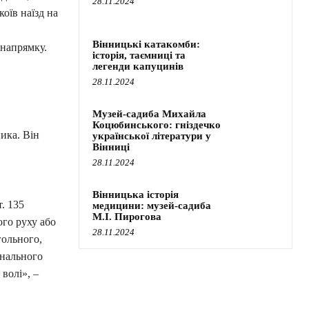
28.11.2024
коїв наїзд на
Вінницькі катакомби:
 напрямку.
історія, таємниці та
легенди капуцинів
28.11.2024
Музей-садиба Михайла
Коцюбинського: гніздечко
ика. Він
української літератури у
Вінниці
28.11.2024
Вінницька історія
. 135
медицини: музей-садиба
М.І. Пирогова
ого руху або
28.11.2024
гольного,
інального
волі», –