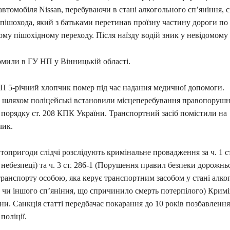
автомобіля Nissan, перебуваючи в стані алкогольного сп’яніння, с
пішохода, який з батьками перетинав проїзну частину дороги по
му пішохідному переходу. Після наїзду водій зник у невідомому
омили в ГУ НП у Вінницькій області.
П 5-річний хлопчик помер під час надання медичної допомоги.
шляхом поліцейські встановили місцеперебування правопорушн
 порядку ст. 208 КПК України. Транспортний засіб помістили на
чик.
топригоди слідчі розслідують кримінальне провадження за ч. 1 ст
небезпеці) та ч. 3 ст. 286-1 (Порушення правил безпеки дорожнь
транспорту особою, яка керує транспортним засобом у стані алко
 чи іншого сп’яніння, що спричинило смерть потерпілого) Крим
ни. Санкція статті передбачає покарання до 10 років позбавлення 
поліції.