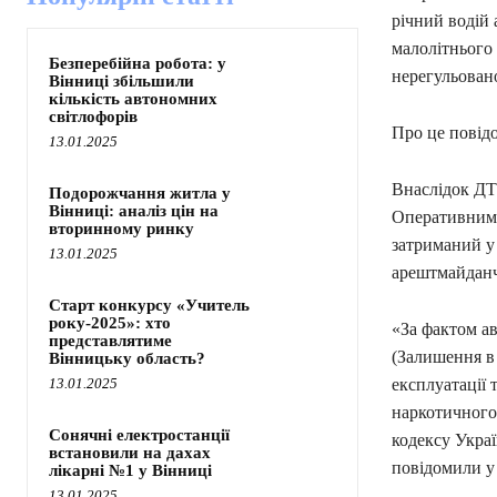
річний водій 
малолітнього 
Безперебійна робота: у
нерегульовано
Вінниці збільшили
кількість автономних
світлофорів
Про це повід
13.01.2025
Внаслідок ДТ
Подорожчання житла у
Вінниці: аналіз цін на
Оперативним 
вторинному ринку
затриманий у
13.01.2025
арештмайдан
Старт конкурсу «Учитель
року-2025»: хто
«За фактом ав
представлятиме
(Залишення в 
Вінницьку область?
13.01.2025
експлуатації 
наркотичного
Сонячні електростанції
кодексу Украї
встановили на дахах
повідомили у 
лікарні №1 у Вінниці
13.01.2025