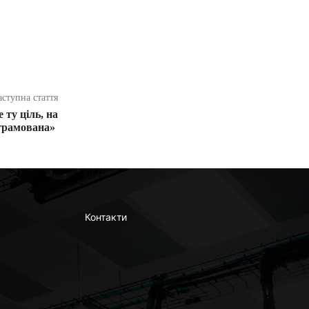
аступна стаття
 ту ціль, на
ограмована»
Контакти