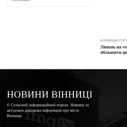
поділіть
попередня стат
Липень на го
збільшити ц
НОВИНИ ВІННИЦІ
© Сучасний інформаційний портал. Новини та
актуальна довідкова інформація про місто
Вінниця.