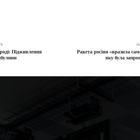
ся
тя
н
роді: Підживлення
Ракета росіян «вразила саме
ибулини
яку була запр