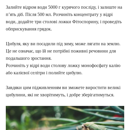
Залийте відром води 5000 г курячого посліду, і залиште на
п’ять діб. Після 500 мл. Розчиніть концентрату у відрі
води, додайте три столові ложки Фітоспорину, і проведіть
обприскування грядок.
Цибуля, яку ви посадили під зиму, може лягати на землю.
Це не означає, що їй не потрібні поживні речовини для
подальшого зростання.
Розчиніть у відрі води столову ложку монофосфату калію
або калієвої селітри і полийте цибулю.
Завдяки цим підживленням ви зможете виростити великі
цибулини, які не хворітимуть, і добре зберігатимуться.