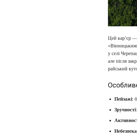
Цей кар’єр —
«Вінницькими
у селі Черепа
але після зак
райський кут
Особливо
Пейзажі
: 
Зручності
Активнос
Небезпека