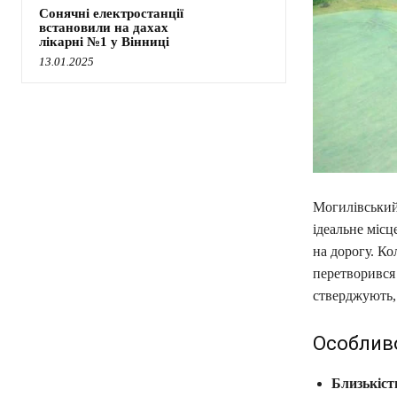
Сонячні електростанції
встановили на дахах
лікарні №1 у Вінниці
13.01.2025
Могилівський 
ідеальне місц
на дорогу. Ко
перетворився
стверджують, 
Особливо
Близькіст