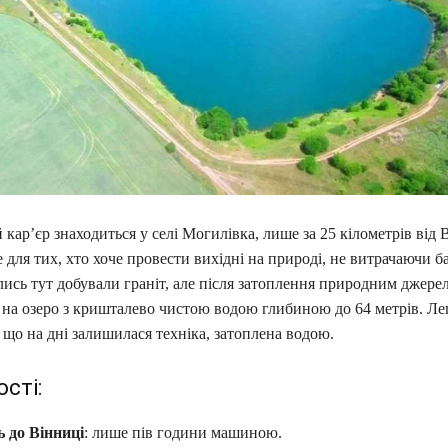
кар’єр знаходиться у селі Могилівка, лише за 25 кілометрів від 
е для тих, хто хоче провести вихідні на природі, не витрачаючи б
лись тут добували граніт, але після затоплення природним джере
 на озеро з кришталево чистою водою глибиною до 64 метрів. Ле
що на дні залишилася техніка, затоплена водою.
сті:
ь до Вінниці
: лише пів години машиною.