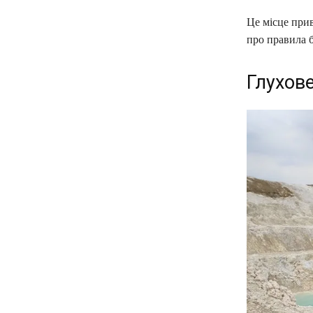
Це місце прив
про правила 
Глухов