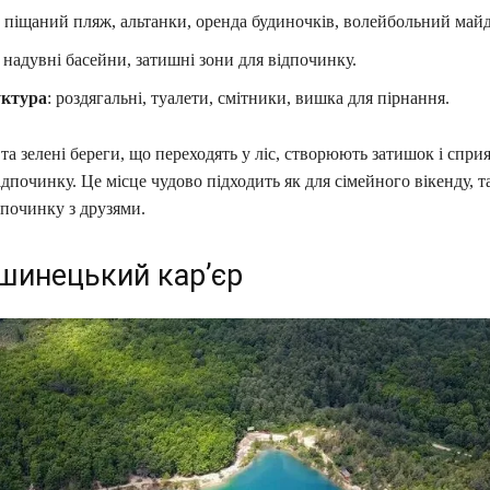
: піщаний пляж, альтанки, оренда будиночків, волейбольний май
: надувні басейни, затишні зони для відпочинку.
уктура
: роздягальні, туалети, смітники, вишка для пірнання.
та зелені береги, що переходять у ліс, створюють затишок і спри
дпочинку. Це місце чудово підходить як для сімейного вікенду, та
дпочинку з друзями.
шинецький кар’єр