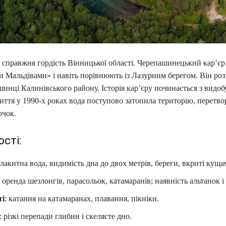
 справжня гордість Вінницької області. Черепашинецький кар’єр
 Мальдівами» і навіть порівнюють із Лазурним берегом. Він ро
шинці Калинівського району. Історія кар’єру починається з видобу
риття у 1990-х роках вода поступово затопила територію, перетво
очок.
сті:
блакитна вода, видимість дна до двох метрів, береги, вкриті куща
: оренда шезлонгів, парасольок, катамаранів; наявність альтанок і
ті
: катання на катамаранах, плавання, пікніки.
: різкі перепади глибин і скелясте дно.