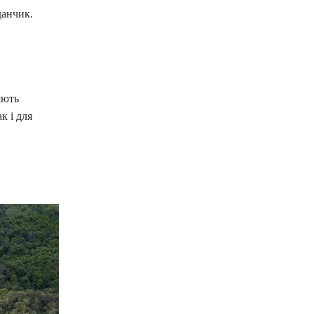
данчик.
яють
к і для