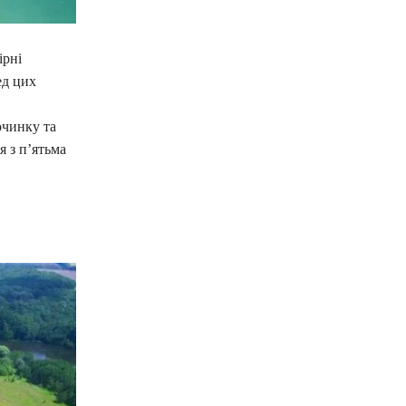
ірні
ед цих
очинку та
я з п’ятьма