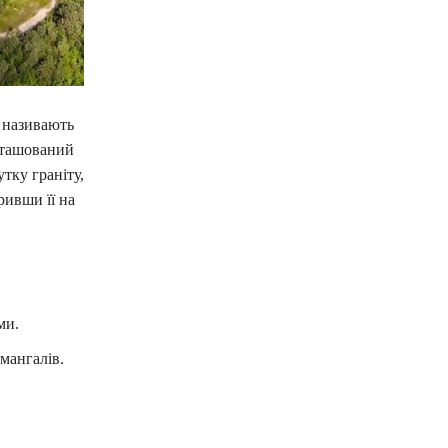
 називають
зташований
тку граніту,
ривши її на
ми.
 мангалів.