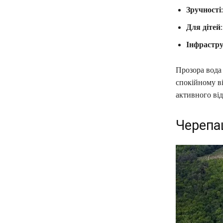
Зручності
Для дітей
Інфрастр
Прозора вода 
спокійному ві
активного ві
Черепа