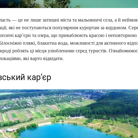
асть — це не лише затишні міста та мальовничі села, а й неймов
ції, які не поступаються популярним курортам за кордоном. Сер
топлені кар’єри та озера, що приваблюють красою і неповторною
ілосніжні пляжі, блакитна вода, можливості для активного відп
ироді роблять ці місця улюбленими серед туристів. Ознайомимос
окаціями, які варто відвідати.
вський кар’єр