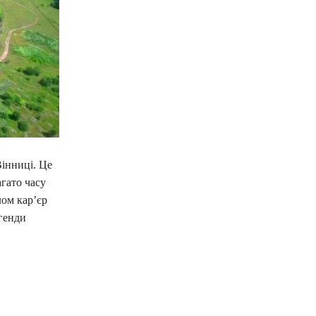
Вінниці. Це
агато часу
лом кар’єр
генди