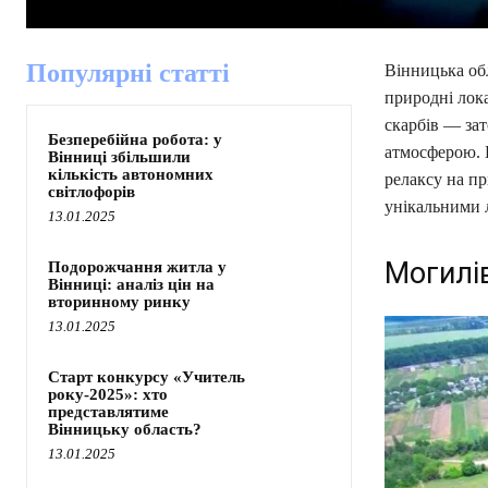
Популярні статті
Вінницька обл
природні лока
скарбів — за
Безперебійна робота: у
атмосферою. Б
Вінниці збільшили
кількість автономних
релаксу на пр
світлофорів
унікальними л
13.01.2025
Могилі
Подорожчання житла у
Вінниці: аналіз цін на
вторинному ринку
13.01.2025
Старт конкурсу «Учитель
року-2025»: хто
представлятиме
Вінницьку область?
13.01.2025