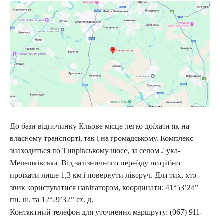
До бази відпочинку Кльове місце легко доїхати як на
власному транспорті, так і на громадському. Комплекс
знаходиться по Тиврівському шосе, за селом Лука-
Мелешківська. Від залізничного переїзду потрібно
проїхати лише 1,3 км і повернути ліворуч. Для тих, хто
звик користуватися навігатором, координати: 41°53’24’’
пн. ш. та 12°29’32’’ сх. д.
Контактний телефон для уточнення маршруту: (067) 911-