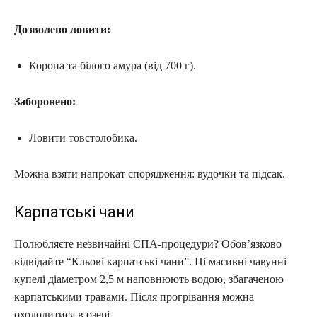
Дозволено ловити:
Коропа та білого амура (від 700 г).
Заборонено:
Ловити товстолобика.
Можна взяти напрокат спорядження: вудочки та підсак.
Карпатські чани
Полюбляєте незвичайні СПА-процедури? Обов’язково
відвідайте “Кльові карпатські чани”. Ці масивні чавунні
купелі діаметром 2,5 м наповнюють водою, збагаченою
карпатськими травами. Після прогрівання можна
охолодитися в озері.