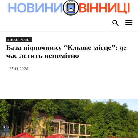
ВІННИЧЧИНА
База відпочинку “Кльове місце”: де
час летить непомітно
25.11.2024