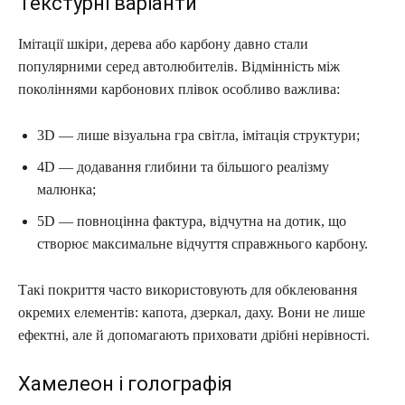
Текстурні варіанти
Імітації шкіри, дерева або карбону давно стали
популярними серед автолюбителів. Відмінність між
поколіннями карбонових плівок особливо важлива:
3D — лише візуальна гра світла, імітація структури;
4D — додавання глибини та більшого реалізму
малюнка;
5D — повноцінна фактура, відчутна на дотик, що
створює максимальне відчуття справжнього карбону.
Такі покриття часто використовують для обклеювання
окремих елементів: капота, дзеркал, даху. Вони не лише
ефектні, але й допомагають приховати дрібні нерівності.
Хамелеон і голографія