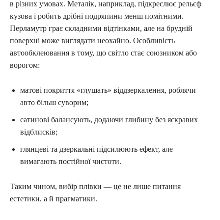
в різних умовах. Металік, наприклад, підкреслює рельєф
кузова і робить дрібні подряпини менш помітними.
Перламутр грає складними відтінками, але на брудній
поверхні може виглядати неохайно. Особливість
автообклеювання в тому, що світло стає союзником або
ворогом:
матові покриття «глушать» віддзеркалення, роблячи
авто більш суворим;
сатинові балансують, додаючи глибину без яскравих
відблисків;
глянцеві та дзеркальні підсилюють ефект, але
вимагають постійної чистоти.
Таким чином, вибір плівки — це не лише питання
естетики, а й прагматики.