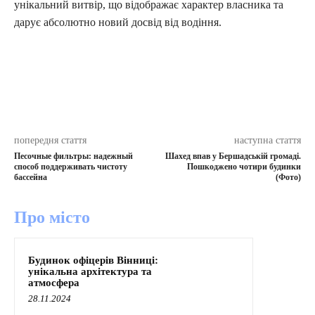
унікальний витвір, що відображає характер власника та
дарує абсолютно новий досвід від водіння.
попередня стаття
наступна стаття
Песочные фильтры: надежный
Шахед впав у Бершадській громаді.
способ поддерживать чистоту
Пошкоджено чотири будинки
бассейна
(Фото)
Про місто
Будинок офіцерів Вінниці:
унікальна архітектура та
атмосфера
28.11.2024