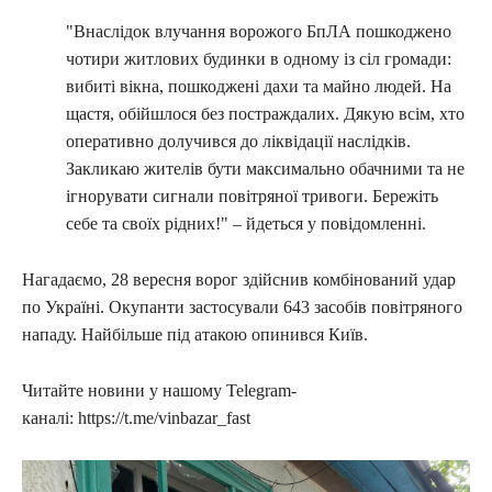
"Внаслідок влучання ворожого БпЛА пошкоджено
чотири житлових будинки в одному із сіл громади:
вибиті вікна, пошкоджені дахи та майно людей. На
щастя, обійшлося без постраждалих. Дякую всім, хто
оперативно долучився до ліквідації наслідків.
Закликаю жителів бути максимально обачними та не
ігнорувати сигнали повітряної тривоги. Бережіть
себе та своїх рідних!" – йдеться у повідомленні.
Нагадаємо, 28 вересня ворог здійснив комбінований удар
по Україні. Окупанти застосували 643 засобів повітряного
нападу. Найбільше під атакою опинився Київ.
Читайте новини у нашому Telegram-
каналі: https://t.me/vinbazar_fast