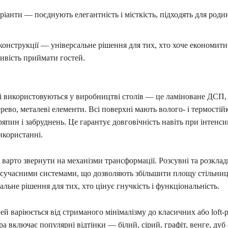
ріанти — поєднують елегантність і місткість, підходять для родин
конструкції — універсальне рішення для тих, хто хоче економити 
ивість приймати гостей.
кі використовуються у виробництві столів — це ламіноване ДСП,
рево, металеві елементи. Всі поверхні мають волого- і термостій
ряпин і забруднень. Це гарантує довговічність навіть при інтенс
користанні.
варто звернути на механізми трансформації. Розсувні та розклад
сучасними системами, що дозволяють збільшити площу стільниці
еальне рішення для тих, хто цінує гнучкість і функціональність.
й варіюється від стриманого мінімалізму до класичних або loft-
ра включає популярні відтінки — білий, сірий, графіт, венге, дуб