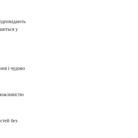
відповідають
ишеться у
ння і чудово
 можливістю
стей без