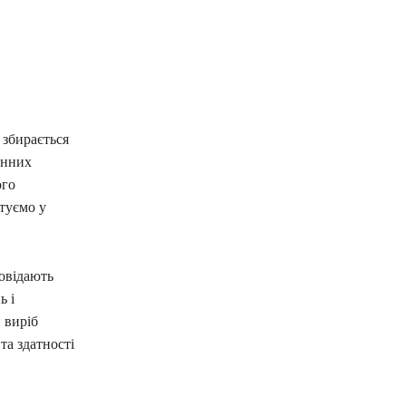
 збирається
енних
ого
туємо у
повідають
ь і
 виріб
та здатності