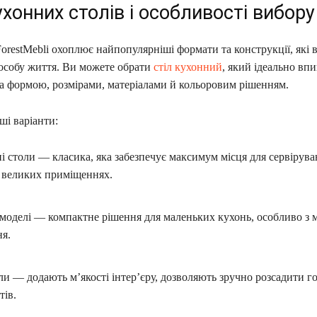
хонних столів і особливості вибору
restMebli охоплює найпопулярніші формати та конструкції, які 
особу життя. Ви можете обрати
стіл кухонний
, який ідеально вп
а формою, розмірами, матеріалами й кольоровим рішенням.
і варіанти:
 столи — класика, яка забезпечує максимум місця для сервірува
у великих приміщеннях.
 моделі — компактне рішення для маленьких кухонь, особливо з
я.
ли — додають м’якості інтер’єру, дозволяють зручно розсадити го
тів.