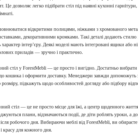
т. Це дозволяє легко підібрати стіл під наявні кухонні гарнітури, 
імнаті.
повнюватися відкритими полицями, ніжками з хромованого мета
вставками, декоративними кромками. Такі деталі додають стилю
характер інтер’єру. Деякі моделі мають інтегровані ящики або н
олових приладів — зручно і практично.
ий стіл у ForestMebli — це просто і вигідно. Достатньо вибрати
и до кошика і оформити доставку. Менеджери завжди допоможуть 
розміру, підкажуть щодо особливостей догляду або підбору відп
ний стіл — це не просто місце для їжі, а центр щоденного житт
оджуються плани, відзначаються події, де діти роблять уроки, а до
ісля робочого дня. Вибираючи меблі від ForestMebli, ви обираєте
 і красу для кожного дня.