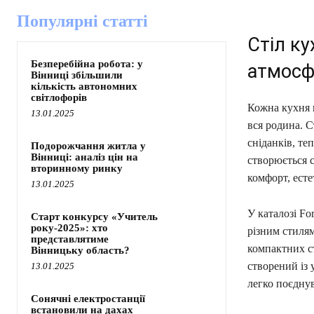
Популярні статті
Стіл ку
Безперебійна робота: у
атмосф
Вінниці збільшили
кількість автономних
світлофорів
Кожна кухня п
13.01.2025
вся родина. С
сніданків, те
Подорожчання житла у
Вінниці: аналіз цін на
створюється 
вторинному ринку
комфорт, есте
13.01.2025
У каталозі Fo
Старт конкурсу «Учитель
року-2025»: хто
різним стилям
представлятиме
компактних ст
Вінницьку область?
створений із 
13.01.2025
легко поєдну
Сонячні електростанції
встановили на дахах