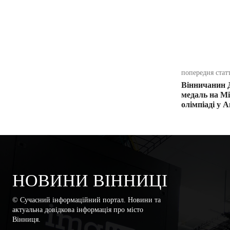
поділіть
попередня стат
Вінничанин Д
медаль на М
олімпіаді у А
НОВИНИ ВІННИЦІ
© Сучасний інформаційний портал. Новини та
актуальна довідкова інформація про місто
Вінниця.