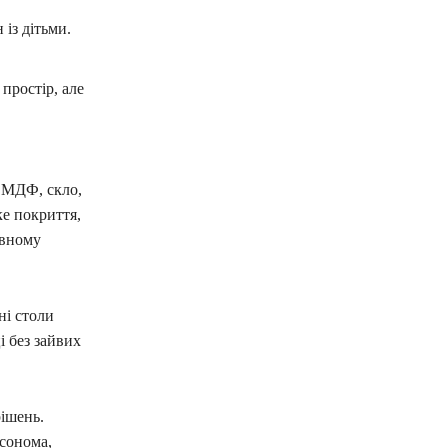
 із дітьми.
простір, але
 МДФ, скло,
ке покриття,
ивному
ні столи
 без зайвих
рішень.
 сонома,