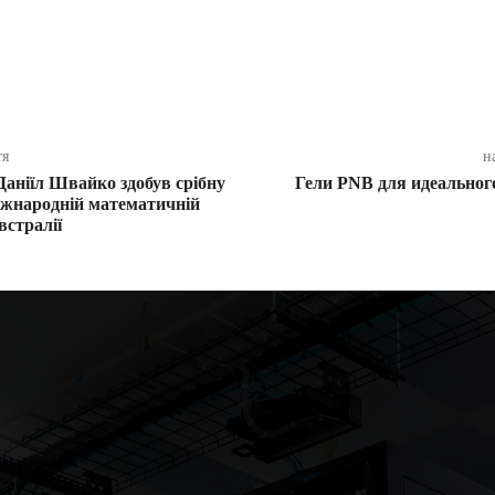
ся
тя
н
аніїл Швайко здобув срібну
Гели PNB для идеально
іжнародній математичній
встралії