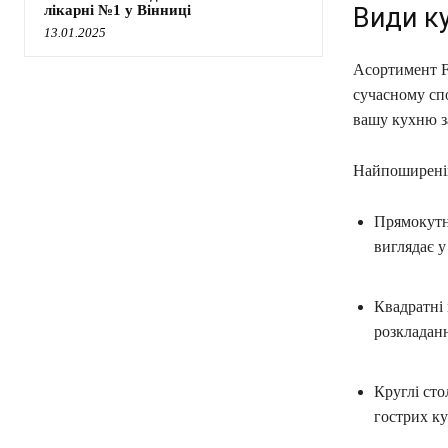
лікарні №1 у Вінниці
Види ку
13.01.2025
Асортимент Fo
сучасному сп
вашу кухню з
Найпоширеніш
Прямокутні
виглядає 
Квадратні
розкладанн
Круглі сто
гострих ку