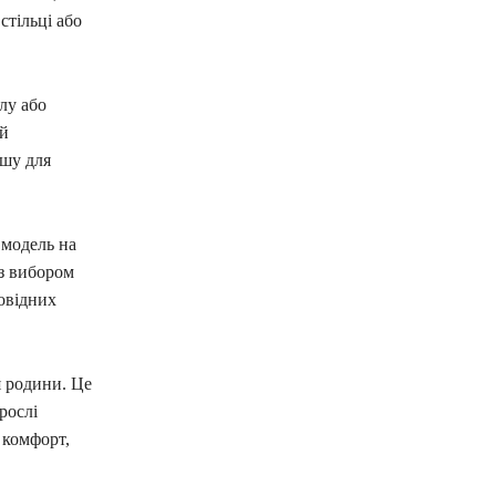
стільці або
лу або
 й
ішу для
 модель на
з вибором
овідних
я родини. Це
рослі
 комфорт,