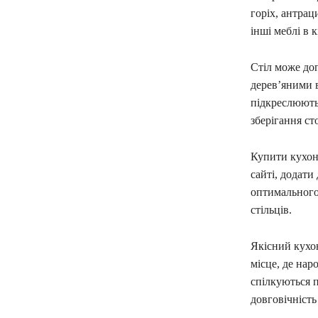
горіх, антраци
інші меблі в к
Стіл може до
дерев’яними 
підкреслюють 
зберігання ст
Купити кухонн
сайті, додат
оптимального 
стільців.
Якісний кухон
місце, де нар
спілкуються п
довговічність