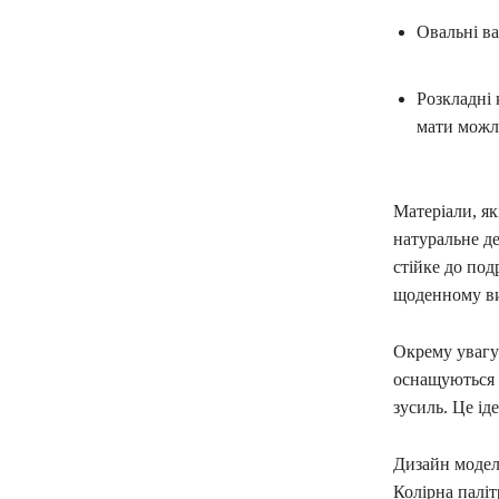
Овальні ва
Розкладні 
мати можл
Матеріали, я
натуральне де
стійке до под
щоденному ви
Окрему увагу 
оснащуються 
зусиль. Це ід
Дизайн моделе
Колірна паліт