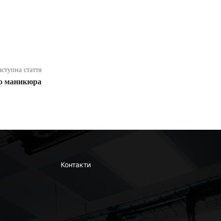
аступна стаття
го маникюра
Контакти