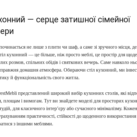
хонний — серце затишної сімейної
ери
очинається не лише з плити чи шаф, а саме зі зручного місця, де
тіл кухонний — це більше, ніж просто меблі, це простір для щод
плих розмов, спільних обідів і святкових вечерь. Саме навколо нь
справжня домашня атмосфера. Обираючи стіл кухонний, ми інвес
тику й функціональність свого житла.
restMebli представлений широкий вибір кухонних столів, які від
, площам і вимогам. Тут ви знайдете моделі для просторих кухон
удій, для класичного інтер’єру або сучасного мінімалізму. Кожен
урахуванням практичності, стійкості до щоденного використання 
ватися з іншими меблями.