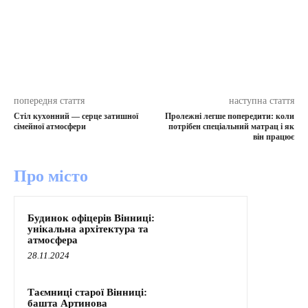
попередня стаття
наступна стаття
Стіл кухонний — серце затишної
Пролежні легше попередити: коли
сімейної атмосфери
потрібен спеціальний матрац і як
він працює
Про місто
Будинок офіцерів Вінниці:
унікальна архітектура та
атмосфера
28.11.2024
Таємниці старої Вінниці:
башта Артинова