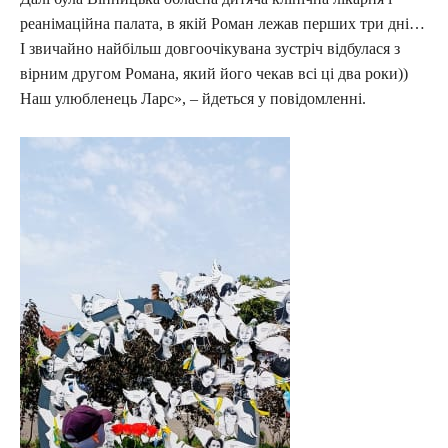
реанімаційна палата, в якій Роман лежав перших три дні…
І звичайно найбільш довгоочікувана зустріч відбулася з
вірним другом Романа, який його чекав всі ці два роки))
Наш улюбленець Ларс», – йдеться у повідомленні.