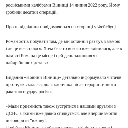
російськими калібрами Вінниці 14 липня 2022 року. Йому
зробили десятки операцій.
Про ці відвідини повідомляється на сторінці у Фейсбуці.
Роман хотів побувати там, де він останній раз був з мамою
і де це все сталося. Хоча багато всього вже змінилося, але в
пам’яті Романа це місце і цей день залишився в
найдрібніших деталях…
Видання «Новини Вінниці» детально інформувало читачів
про те, як склалася доля хлопчика після терористичного
ракетного удару росіян.
«Мали приємність також зустрітися з нашими друзями з
ДСНС з якими вже давно спілкуємся, але вперше змогли
поговорити “вживу”.
Далі була Вінницька обласна дитяча клінічна лікарня і