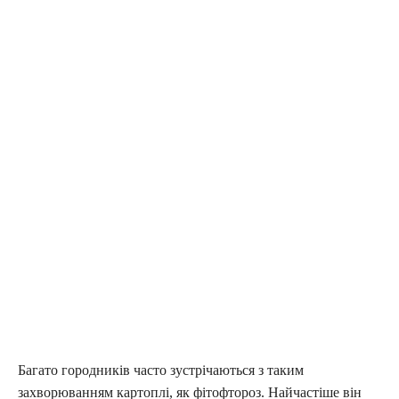
Багато городників часто зустрічаються з таким
захворюванням картоплі, як фітофтороз. Найчастіше він