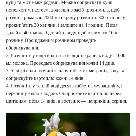
кущі та місце між рядами. Можна обприскати кущі
попелястим настоєм, додавши в засіб трохи мила, щоб
розчин тримався. 2000 мл окропу розчиніть 300 г попелу,
прокип’ятіть 30 хвилин, і залиште на 4 години. Після
додайте 40 г мила, і долийте воду, щоб отримати 10 л
розчину. Процідженим розчином проведіть
обприскування.
2. Розчиніть у відрі води п’ятнадцять крапель йоду і 1000
мл молока. Проводьте обприскування кожні 14 днів.
3. У літрі води розчиніть пару таблеток метронідазолу та
обприскуйте картоплю кожні 14 днів.
4. Розчиніть у теплій воді десять таблеток Фурациліну, і
перелий у відро з водою. Обприскайте картоплю перед
цвітінням, після 14 днів, а востаннє — наприкінці серпня.