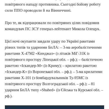
повітряного нападу противника. Сьогодні бойову роботу
сили ППО проводили й на Вінниччині.
Про те, як відпрацювали по повітряних цілях повідомив
командувач ПС ЗСУ генерал-лейтенант Микола Олещук.
Цієї ночі окупанти завдали удару по Україні ракетами
різних типів та ударними БпЛА: – 3-ма аеробалістичними
ракетами Х-47М2 «Кинджал» (з літаків МіГ-31К із
повітряного простору Ліпецької обл. – рф.); – балістичною
ракетою «Іскандер-М» (із Криму); – крилатою ракетою
«Іскандер-К» (із Воронезької обл. – рф.); – 5-ма крилатими
ракетами Х-101 (з бомбардувальників Ту-95МС із
повітряного простору Волгоградської обл. – рф.); – 81
ударним БпЛА типу «Shahed» (із Єйська та Курської обл. –
рф.).