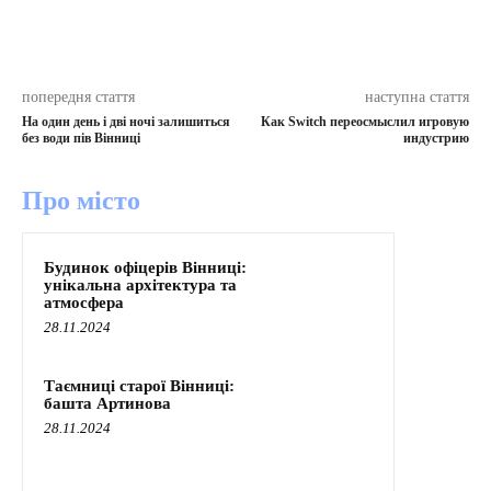
попередня стаття
наступна стаття
На один день і дві ночі залишиться
Как Switch переосмыслил игровую
без води пів Вінниці
индустрию
Про місто
Будинок офіцерів Вінниці:
унікальна архітектура та
атмосфера
28.11.2024
Таємниці старої Вінниці:
башта Артинова
28.11.2024