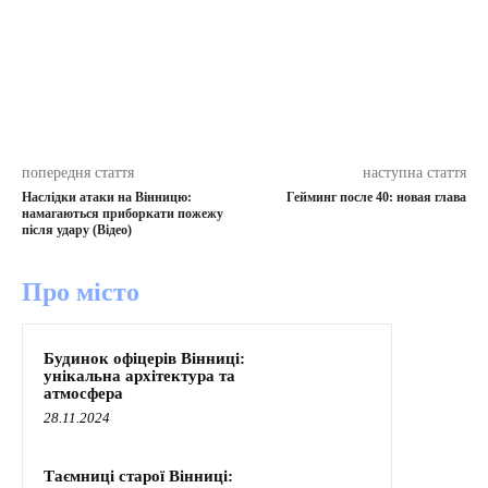
попередня стаття
наступна стаття
Наслідки атаки на Вінницю:
Гейминг после 40: новая глава
намагаються приборкати пожежу
після удару (Відео)
Про місто
Будинок офіцерів Вінниці:
унікальна архітектура та
атмосфера
28.11.2024
Таємниці старої Вінниці: