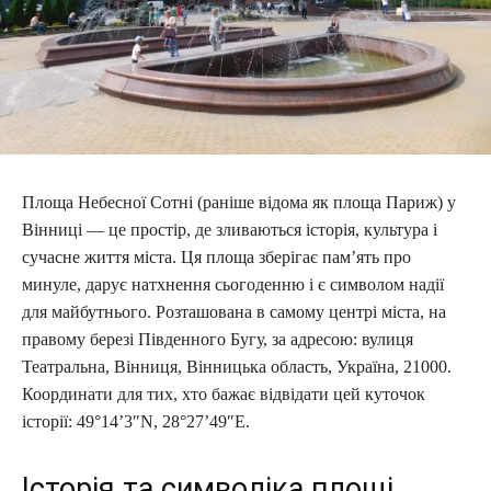
Площа Небесної Сотні (раніше відома як площа Париж) у
Вінниці — це простір, де зливаються історія, культура і
сучасне життя міста. Ця площа зберігає пам’ять про
минуле, дарує натхнення сьогоденню і є символом надії
для майбутнього. Розташована в самому центрі міста, на
правому березі Південного Бугу, за адресою: вулиця
Театральна, Вінниця, Вінницька область, Україна, 21000.
Координати для тих, хто бажає відвідати цей куточок
історії: 49°14’3″N, 28°27’49″E.
Історія та символіка площі