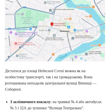
Дістатися до площі Небесної Сотні можна як на
особистому транспорті, так і на громадському. Вона
розташована неподалік центральної вулиці Вінниці —
Соборної.
З залізничного вокзалу
: на трамваї № 4 або автобусах
№ 5 і 32А до зупинки “Вулиця Театральна”.