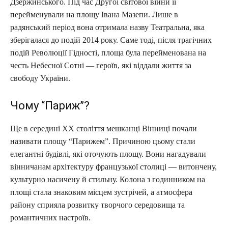
Дзержинського. Під час Другої світової війни її
перейменували на площу Івана Мазепи. Лише в
радянський період вона отримала назву Театральна, яка
зберігалася до подій 2014 року. Саме тоді, після трагічних
подій Революції Гідності, площа була перейменована на
честь Небесної Сотні — героїв, які віддали життя за
свободу України.
Чому “Париж”?
Ще в середині ХХ століття мешканці Вінниці почали
називати площу “Парижем”. Причиною цьому стали
елегантні будівлі, які оточують площу. Вони нагадували
вінничанам архітектуру французької столиці — витончену,
культурно насичену й стильну. Колона з годинником на
площі стала знаковим місцем зустрічей, а атмосфера
району сприяла розвитку творчого середовища та
романтичних настроїв.