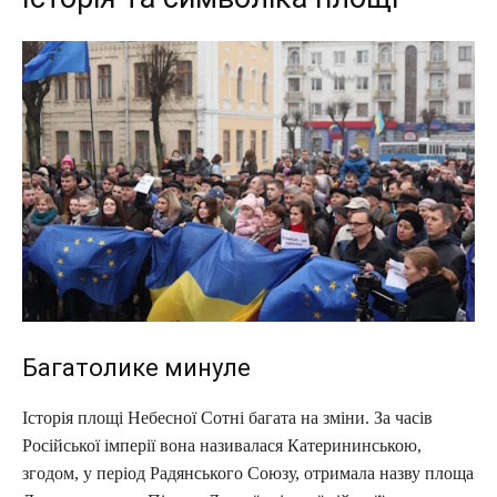
Багатолике минуле
Історія площі Небесної Сотні багата на зміни. За часів
Російської імперії вона називалася Катерининською,
згодом, у період Радянського Союзу, отримала назву площа