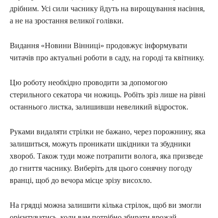
дрібним. Усі сили часнику йдуть на вирощування насіння,
а не на зростання великої голівки.
Видання «Новини Вінниці» продовжує інформувати
читачів про актуальні роботи в саду, на городі та квітнику.
Цю роботу необхідно проводити за допомогою
стерильного секатора чи ножиць. Робіть зріз лише на рівні
останнього листка, залишивши невеликий відросток.
Руками видаляти стрілки не бажано, через порожнину, яка
залишиться, можуть проникати шкідники та збудники
хвороб. Також туди може потрапити волога, яка призведе
до гниття часнику. Виберіть для цього сонячну погоду
вранці, щоб до вечора місце зрізу висохло.
На грядці можна залишити кілька стрілок, щоб ви змогли
орієнтуватись, коли вам потрібно збирати врожай.