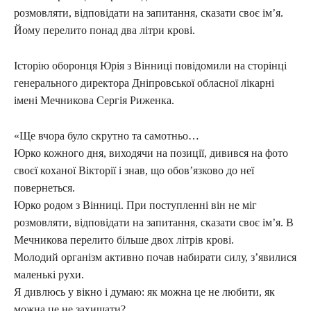
розмовляти, відповідати на запитання, сказати своє ім’я.
Йому перелито понад два літри крові.
Історію оборонця Юрія з Вінниці повідомили на сторінці
генерального директора Дніпровської обласної лікарні
імені Мечникова Сергія Риженка.
«Ще вчора було скрутно та самотньо…
Юрко кожного дня, виходячи на позиції, дивився на фото
своєї коханої Вікторії і знав, що обов’язково до неї
повернеться.
Юрко родом з Вінниці. При поступленні він не міг
розмовляти, відповідати на запитання, сказати своє ім’я. В
Мечникова перелито більше двох літрів крові.
Молодий організм активно почав набирати силу, з’явилися
маленькі рухи.
Я дивлюсь у вікно і думаю: як можна це не любити, як
можна це не захищати?