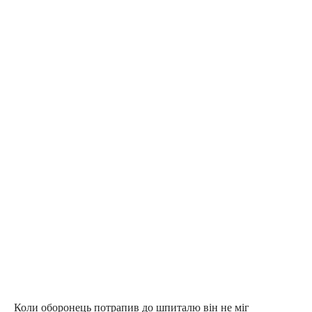
Коли оборонець потрапив до шпиталю він не міг