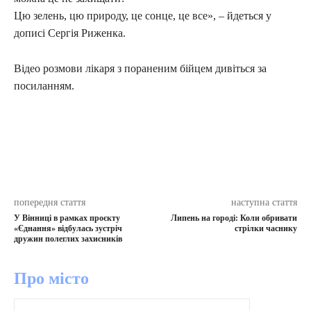
Цю зелень, цю природу, це сонце, це все», – йдеться у
дописі Сергія Риженка.
Відео розмови лікаря з пораненим бійцем дивіться за
посиланням.
попередня стаття
наступна стаття
У Вінниці в рамках проєкту
Липень на городі: Коли обривати
«Єднання» відбулась зустріч
стрілки часнику
дружин полеглих захисників
Про місто