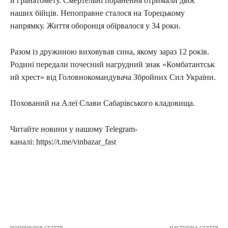
й гранатомету. Смертельні поранення отримали двоє
наших бійців. Непоправне сталося на Торецькому
напрямку. Життя оборонця обірвалося у 34 роки.
Разом із дружиною виховував сина, якому зараз 12 років.
Родині передали почесний нагрудний знак «Комбатантськ
ий хрест» від Головнокомандувача Збройних Сил України.
Похований на Алеї Слави Сабарівського кладовища.
Читайте новини у нашому Telegram-
каналі: https://t.me/vinbazar_fast
попередня стаття
наступна стаття