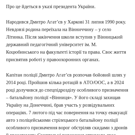
Про це йдеться в указі президента України.
Народився Дмитро Агат’єв у Харкові 31 липня 1990 року.
Невдовзі родина переїхала на Вінниччину – у село
Літинка. Після закінчення школи вступив у Вінницький
державний педагогічний університет ім. М.
Коцюбинського на факультеті історії та права. Своє життя
присвятив роботі у правоохоронних органах.
Капітан поліції Дмитро Агат’єв розпочав бойовий шлях у
2014 році. Пройшов кілька ротацій в АТО/ООС, а в 2024
році долучився до спецпідрозділу особливого призначення
– батальйону поліції «Вінниця». У його складі захищав
Україну на Донеччині, брав участь у розвідувальних
операціях. 7 лютого під час повернення на точку евакуації
авто з поліцейськими стрілецького батальйону поліції
особливого призначення ворог обстріляв скидами з дронів