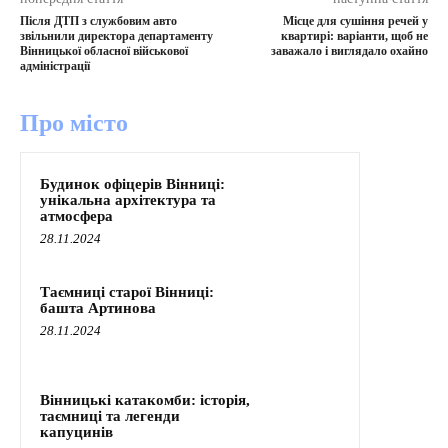
Після ДТП з службовим авто
Місце для сушіння речей у
звільнили директора департаменту
квартирі: варіанти, щоб не
Вінницької обласної військової
заважало і виглядало охайно
адміністрації
Про місто
Будинок офіцерів Вінниці:
унікальна архітектура та
атмосфера
28.11.2024
Таємниці старої Вінниці:
башта Артинова
28.11.2024
Вінницькі катакомби: історія,
таємниці та легенди
капуцинів