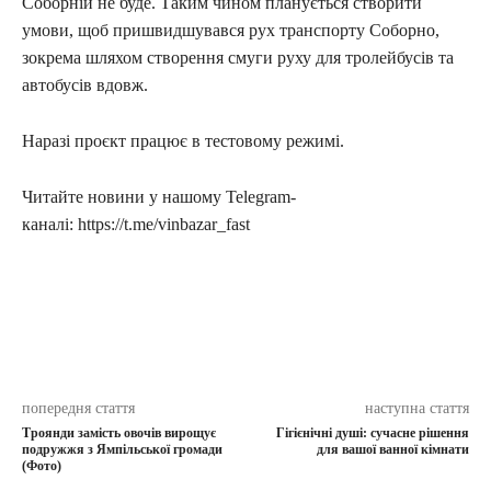
Соборній не буде. Таким чином планується створити
умови, щоб пришвидшувався рух транспорту Соборно,
зокрема шляхом створення смуги руху для тролейбусів та
автобусів вдовж.
Наразі проєкт працює в тестовому режимі.
Читайте новини у нашому Telegram-
каналі: https://t.me/vinbazar_fast
попередня стаття
наступна стаття
Троянди замість овочів вирощує
Гігієнічні душі: сучасне рішення
подружжя з Ямпільської громади
для вашої ванної кімнати
(Фото)