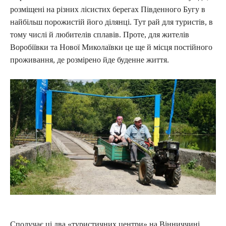
розміщені на різних лісистих берегах Південного Бугу в
найбільш порожистій його ділянці. Тут рай для туристів, в
тому числі й любителів сплавів. Проте, для жителів
Воробіївки та Нової Миколаївки це ще й місця постійного
проживання, де розмірено йде буденне життя.
Сполучає ці два «туристичних центри» на Вінниччині