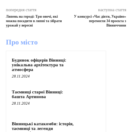
попередня стаття
наступна стаття
Липень на городі: Три овочі, які
У конкурсі «Час діяти, Україно»
можна посадити в липні та зібрати
перемогли 34 проєкта з
урожай у вересні
Вінниччини
Про місто
Будинок офіцерів Вінниці:
унікальна архітектура та
атмосфера
28.11.2024
Таємниці старої Вінниці:
башта Артинова
28.11.2024
Вінницькі катакомби: історія,
таємниці та легенди