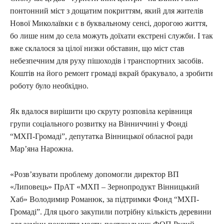
понтонний міст з дощатим покриттям, який для жителів
Нової Миколаївки є в буквальному сенсі, дорогою життя,
бо лише ним до села можуть доїхати екстрені служби. І так
вже склалося за цілої низки обставин, що міст став
небезпечним для руху пішоходів і транспортних засобів.
Коштів на його ремонт громаді вкрай бракувало, а зробити
роботу було необхідно.
Як вдалося вирішити цю скруту розповіла керівниця
групи соціального розвитку на Вінниччині у Фонді
“МХП-Громаді”, депутатка Вінницької обласної ради
Мар’яна Нарожна.
«Розв’язувати проблему допомогли директор ВП
«Липовець» ПрАТ «МХП – Зернопродукт Вінницький
Хаб» Володимир Романюк, за підтримки Фонд “МХП-
Громаді”. Для цього закупили потрібну кількість деревини