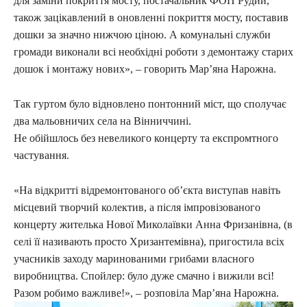
для заміни покриття мосту, постачальник ФОП Рудий,
також зацікавлений в оновленні покриття мосту, поставив
дошки за значно нижчою ціною. А комунальні служби
громади виконали всі необхідні роботи з демонтажу старих
дошок і монтажу нових», – говорить Мар’яна Нарожна.
Так гуртом було відновлено понтонний міст, що сполучає
два мальовничих села на Вінниччині.
Не обійшлось без невеликого концерту та експромтного
частування.
«На відкритті відремонтованого об’єкта виступав навіть
місцевий творчий колектив, а після імпровізованого
концерту жителька Нової Миколаївки Анна Фризанівна, (в
селі її називають просто Хризантемівна), пригостила всіх
учасників заходу маринованими грибами власного
виробництва. Спойлер: було дуже смачно і вижили всі!
Разом робимо важливе!», – розповіла Мар’яна Нарожна.