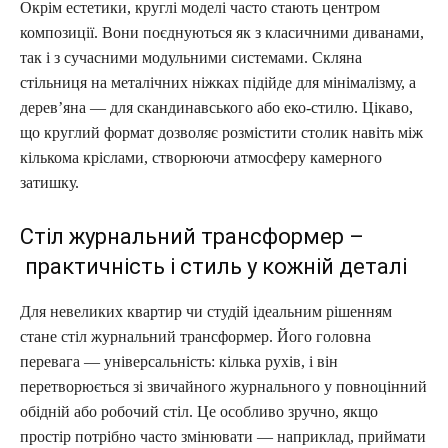
Окрім естетики, круглі моделі часто стають центром
композиції. Вони поєднуються як з класичними диванами,
так і з сучасними модульними системами. Скляна
стільниця на металічних ніжках підійде для мінімалізму, а
дерев’яна — для скандинавського або еко-стилю. Цікаво,
що круглий формат дозволяє розмістити столик навіть між
кількома кріслами, створюючи атмосферу камерного
затишку.
Стіл журнальний трансформер –
практичність і стиль у кожній деталі
Для невеликих квартир чи студій ідеальним рішенням
стане стіл журнальний трансформер. Його головна
перевага — універсальність: кілька рухів, і він
перетворюється зі звичайного журнального у повноцінний
обідній або робочий стіл. Це особливо зручно, якщо
простір потрібно часто змінювати — наприклад, приймати