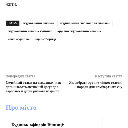
жити.
TAGS
журнальний столик
журнальний столик для вітальні
журнальний столик купити
круглий журнальний столик
стіл журнальний трансформер
попередня стаття
наступна стаття
Семейный отдых на выходных: как
Як вибрати зручне ліжко: головні
организовать активный досуг для
поради для комфортного сну
взрослых и детей разного возраста
Про місто
Будинок офіцерів Вінниці: