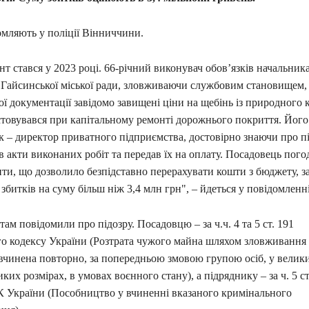
омляють у поліції Вінниччини.
нт стався у 2023 році. 66-річний виконувач обов’язків начальника
в Гайсинської міської ради, зловживаючи службовим становищем, 
ої документації завідомо завищені ціни на щебінь із природного
товувався при капітальному ремонті дорожнього покриття. Його
к – директор приватного підприємства, достовірно знаючи про пі
в акти виконаних робіт та передав їх на оплату. Посадовець пого
ти, що дозволило безпідставно перерахувати кошти з бюджету, 
 збитків на суму більш ніж 3,4 млн грн", – йдеться у повідомленні
ам повідомили про підозру. Посадовцю – за ч.ч. 4 та 5 ст. 191
о кодексу України (Розтрата чужого майна шляхом зловживанн
вчинена повторно, за попередньою змовою групою осіб, у велики
их розмірах, в умовах воєнного стану), а підряднику – за ч. 5 ст. 
КК України (Пособництво у вчиненні вказаного кримінального