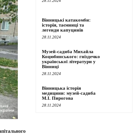
28.11.2024
Вінницькі катакомби:
історія, таємниці та
легенди капуцинів
28.11.2024
Музей-садиба Михайла
Коцюбинського: гніздечко
української літератури у
Вінниці
28.11.2024
Вінницька історія
медицини: музей-садиба
М.І. Пирогова
28.11.2024
апітального