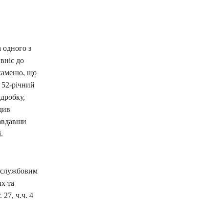
 одного з
вніс до
 каменю, що
 52-річний
дробку,
див
завдавши
.
я службовим
х та
27, ч.ч. 4