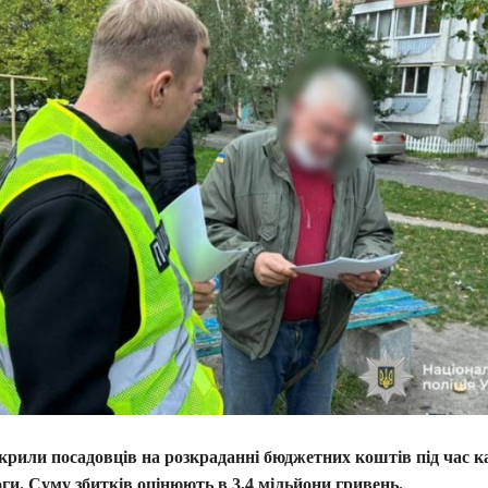
крили посадовців на розкраданні бюджетних коштів під час к
ги. Суму збитків оцінюють в 3,4 мільйони гривень.