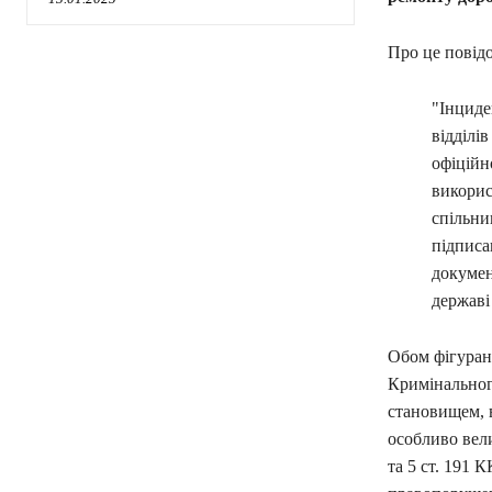
Про це повід
"Інциде
відділі
офіційн
викорис
спільни
підписа
докумен
державі
Обом фігурант
Кримінальног
становищем, 
особливо велик
та 5 ст. 191 