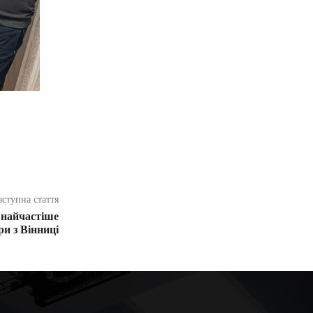
аступна стаття
 найчастіше
и з Вінниці