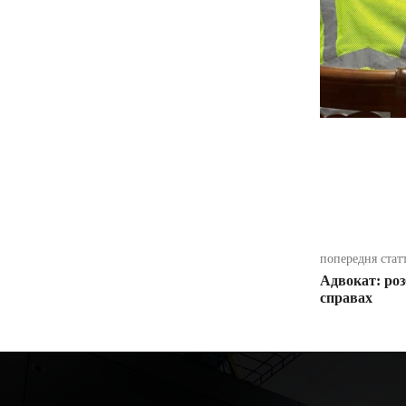
поділіть
попередня стат
Адвокат: роз
справах