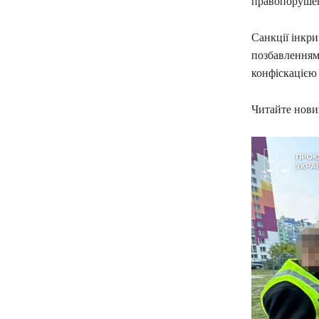
правопорушен
Санкції інкри
позбавленням 
конфіскацією 
Читайте новин