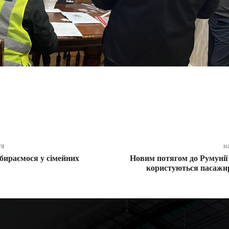
ся
тя
н
бираємося у сімейних
Новим потягом до Румунії
користуються пасажир