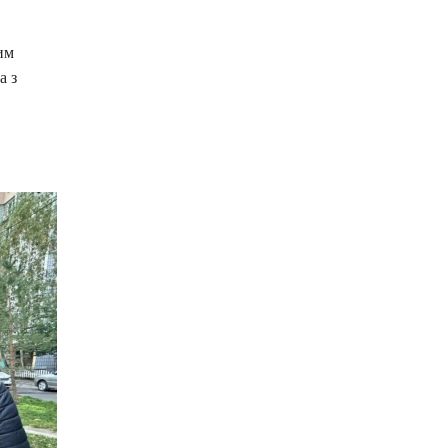
им
а з