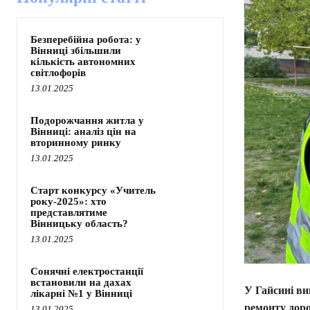
Безперебійна робота: у
Вінниці збільшили
кількість автономних
світлофорів
13.01.2025
Подорожчання житла у
Вінниці: аналіз цін на
вторинному ринку
13.01.2025
Старт конкурсу «Учитель
року-2025»: хто
представлятиме
Вінницьку область?
13.01.2025
Сонячні електростанції
встановили на дахах
У Гайсині ви
лікарні №1 у Вінниці
ремонту доро
13.01.2025