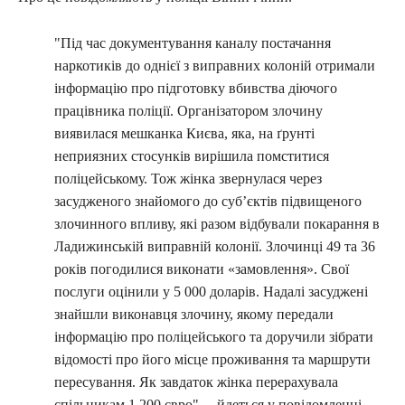
"Під час документування каналу постачання
наркотиків до однієї з виправних колоній отримали
інформацію про підготовку вбивства діючого
працівника поліції. Організатором злочину
виявилася мешканка Києва, яка, на ґрунті
неприязних стосунків вирішила помститися
поліцейському. Тож жінка звернулася через
засудженого знайомого до суб’єктів підвищеного
злочинного впливу, які разом відбували покарання в
Ладижинській виправній колонії. Злочинці 49 та 36
років погодилися виконати «замовлення». Свої
послуги оцінили у 5 000 доларів. Надалі засуджені
знайшли виконавця злочину, якому передали
інформацію про поліцейського та доручили зібрати
відомості про його місце проживання та маршрути
пересування. Як завдаток жінка перерахувала
спільникам 1 200 євро", – йдеться у повідомленні.