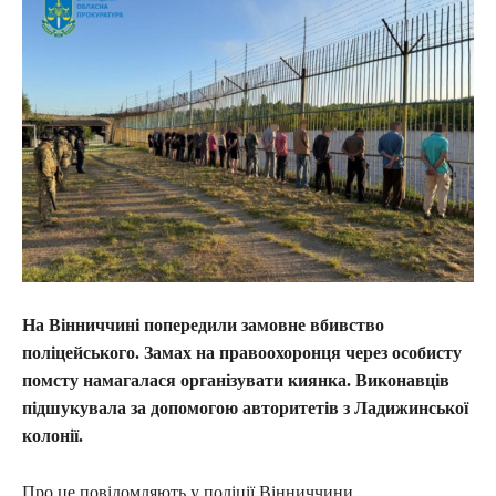
На Вінниччині попередили замовне вбивство
поліцейського. Замах на правоохоронця через особисту
помсту намагалася організувати киянка. Виконавців
підшукувала за допомогою авторитетів з Ладижинської
колонії.
Про це повідомляють у поліції Вінниччини.