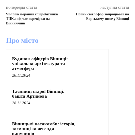
попередня стаття
наступна стаття
Чоловік поранив співробітника
Новий світлофор запрацював на
ТЦКа під час перевірки на
Барському шосе у Вінниці
Вінниччині
Про місто
Будинок офіцерів Вінниці:
унікальна архітектура та
атмосфера
28.11.2024
Таємниці старої Вінниці:
башта Артинова
28.11.2024
Вінницькі катакомби: історія,
таємниці та легенди
капуцинів