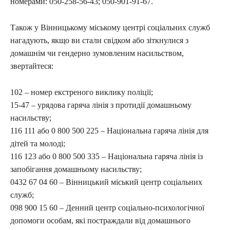
номерами: 050-258-56-43; 050-901-91-67.
Також у Вінницькому міському центрі соціальних служб
нагадують, якщо ви стали свідком або зіткнулися з
домашнім чи гендерно зумовленим насильством,
звертайтеся:
102 – номер екстреного виклику поліції;
15-47 – урядова гаряча лінія з протидії домашньому
насильству;
116 111 або 0 800 500 225 – Національна гаряча лінія для
дітей та молоді;
116 123 або 0 800 500 335 – Національна гаряча лінія із
запобігання домашньому насильству;
0432 67 04 60 – Вінницький міський центр соціальних
служб;
098 900 15 60 – Денний центр соціально-психологічної
допомоги особам, які постраждали від домашнього