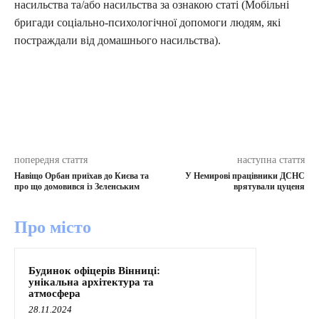
насильства та/або насильства за ознакою статі (Мобільні
бригади соціально-психологічної допомоги людям, які
постраждали від домашнього насильства).
попередня стаття
наступна стаття
Навіщо Орбан приїхав до Києва та
У Немирові працівники ДСНС
про що домовився із Зеленським
врятували цуценя
Про місто
Будинок офіцерів Вінниці:
унікальна архітектура та
атмосфера
28.11.2024