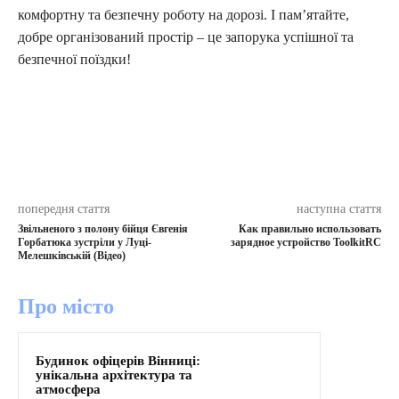
комфортну та безпечну роботу на дорозі. І пам’ятайте,
добре організований простір – це запорука успішної та
безпечної поїздки!
попередня стаття
наступна стаття
Звільненого з полону бійця Євгенія
Как правильно использовать
Горбатюка зустріли у Луці-
зарядное устройство ToolkitRC
Мелешківській (Відео)
Про місто
Будинок офіцерів Вінниці:
унікальна архітектура та
атмосфера