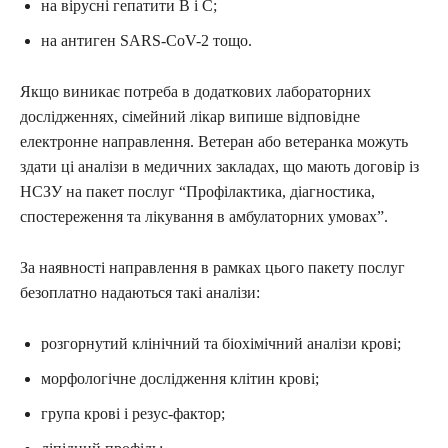
на вірусні гепатити В і С;
на антиген SARS-CoV-2 тощо.
Якщо виникає потреба в додаткових лабораторних
дослідженнях, сімейний лікар випише відповідне
електронне направлення. Ветеран або ветеранка можуть
здати ці аналізи в медичних закладах, що мають договір із
НСЗУ на пакет послуг “Профілактика, діагностика,
спостереження та лікування в амбулаторних умовах”.
За наявності направлення в рамках цього пакету послуг
безоплатно надаються такі аналізи:
розгорнутий клінічний та біохімічний аналізи крові;
морфологічне дослідження клітин крові;
група крові і резус-фактор;