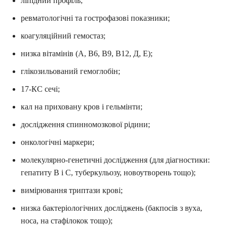
ліпідний профіль;
ревматологічні та гострофазові показники;
коагуляційний гемостаз;
низка вітамінів (А, В6, В9, В12, Д, Е);
глікозильований гемоглобін;
17-КС сечі;
кал на приховану кров і гельмінти;
дослідження спинномозкової рідини;
онкологічні маркери;
молекулярно-генетичні дослідження (для діагностики:
гепатиту В і С, туберкульозу, новоутворень тощо);
вимірювання триптази крові;
низка бактеріологічних досліджень (бакпосів з вуха,
носа, на стафілокок тощо);