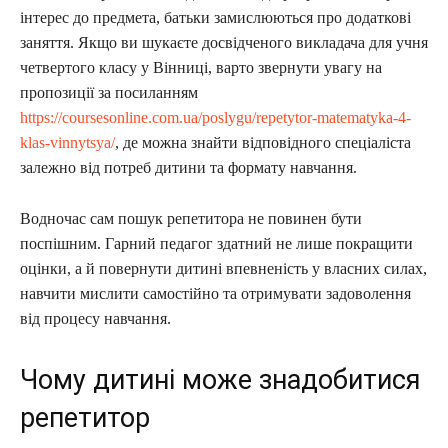
інтерес до предмета, батьки замислюються про додаткові
заняття. Якщо ви шукаєте досвідченого викладача для учня
четвертого класу у Вінниці, варто звернути увагу на
пропозиції за посиланням
https://coursesonline.com.ua/poslygu/repetytor-matematyka-4-
klas-vinnytsya/
, де можна знайти відповідного спеціаліста
залежно від потреб дитини та формату навчання.
Водночас сам пошук репетитора не повинен бути
поспішним. Гарний педагог здатний не лише покращити
оцінки, а й повернути дитині впевненість у власних силах,
навчити мислити самостійно та отримувати задоволення
від процесу навчання.
Чому дитині може знадобитися
репетитор