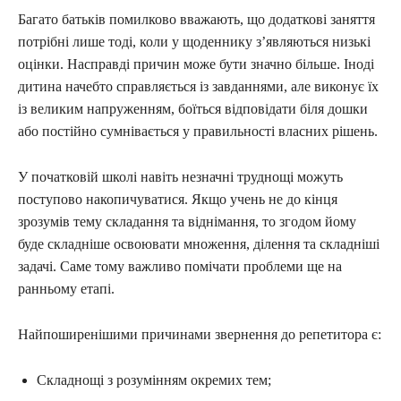
Багато батьків помилково вважають, що додаткові заняття
потрібні лише тоді, коли у щоденнику з’являються низькі
оцінки. Насправді причин може бути значно більше. Іноді
дитина начебто справляється із завданнями, але виконує їх
із великим напруженням, боїться відповідати біля дошки
або постійно сумнівається у правильності власних рішень.
У початковій школі навіть незначні труднощі можуть
поступово накопичуватися. Якщо учень не до кінця
зрозумів тему складання та віднімання, то згодом йому
буде складніше освоювати множення, ділення та складніші
задачі. Саме тому важливо помічати проблеми ще на
ранньому етапі.
Найпоширенішими причинами звернення до репетитора є:
Складнощі з розумінням окремих тем;