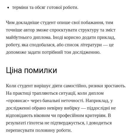
терміни та обсяг готової роботи.
Чим докладніше студент опише свої побажання, тим
точніше автор зможе спроєктувати структуру та зміст
майбутнього диплома. Іноді корисно додати приклад,
роботу, яка сподобалася, або список літератури — це
допоможе задати потрібний тон дослідженню.
Ціна помилки
Коли студент вирішує діяти самостійно, ризики зростають.
На практиці трапляються ситуації, коли диплом
«провисає» через банальні неточності. Наприклад, у
дослідженні обрано невірну вибірку — піддослідні не
відповідають віковим чи професійним критеріям. В
результаті гіпотеза не підтверджується, і доводиться
переписувати половину роботи.