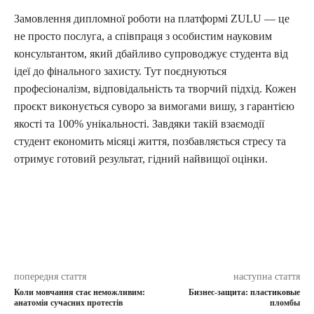
Замовлення дипломної роботи на платформі ZULU — це
не просто послуга, а співпраця з особистим науковим
консультантом, який дбайливо супроводжує студента від
ідеї до фінального захисту. Тут поєднуються
професіоналізм, відповідальність та творчий підхід. Кожен
проєкт виконується суворо за вимогами вишу, з гарантією
якості та 100% унікальності. Завдяки такій взаємодії
студент економить місяці життя, позбавляється стресу та
отримує готовий результат, гідний найвищої оцінки.
попередня стаття
наступна стаття
Коли мовчання стає неможливим:
Бизнес-защита: пластиковые
анатомія сучасних протестів
пломбы