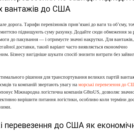
х вантажів до США
але дорога. Тарифи перевізників прив’язані до ваги та об’єму, то
 миттєво підвищують суму рахунку. Додайте сюди обмеження за р
моги до пакування — і отримуєте значні накрутки. Для вантажів, 
гайної доставки, такий варіант часто виявляється економічно
им. Бізнесу вигідніше шукати спосіб знизити витрати без зайви
тимального рішення для транспортування великих партій ванта
ємців та компаній звертають увагу на
морські перевезення до 
опонує Міжнародна логістична компанія G8toUS, дозволяє значн
ективно вирішити питання логістики, особливо коли терміни дос
ними.
і перевезення до США як економіч