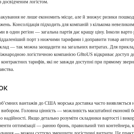
з досвідченим логістом.
пакування не лише економить місце, але й знижує ризики пошкод
жень. Консолідація підходить для компаній з кількома невелики
и в один регіон — загальна партія дає кращу ціну. Інколи варто
іддаленіший порт з нижчими тарифами і доправити товар автот
склад — так можна заощадити на загальних витратах. Для прикла
Міжнародною логістичною компанією G8toUS відкриває доступ д
і контрактних тарифів, які не завжди доступні при прямому зверн
авства.
ок
 об’ємних вантажів до США морська доставка часто виявляється 
 вибором. Головна цінність — можливість масштабної економії б
о надійності. Якщо детально розуміти складники вартості і вико
ументи оптимізації — ранню бронь, правильний тип контейнера, 
кування — можна суттєво зменшити логістичні витрати. Це прак