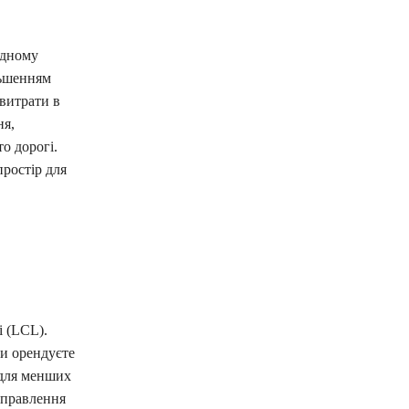
одному
льшенням
 витрати в
ня,
о дорогі.
простір для
і (LCL).
ви орендуєте
 для менших
дправлення