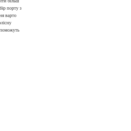
ити більш
ір порту з
ня варто
олісну
допоможуть