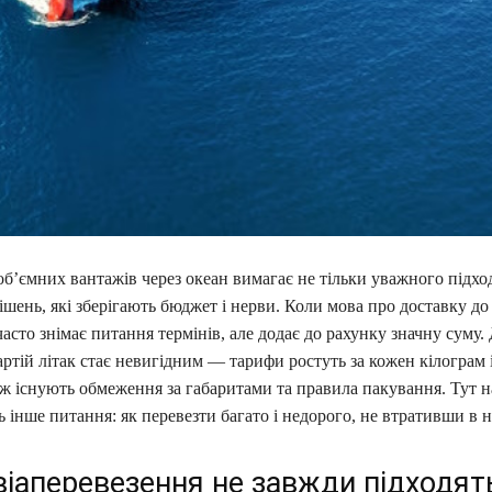
б’ємних вантажів через океан вимагає не тільки уважного підход
ішень, які зберігають бюджет і нерви. Коли мова про доставку д
часто знімає питання термінів, але додає до рахунку значну суму.
ртій літак стає невигідним — тарифи ростуть за кожен кілограм 
 ж існують обмеження за габаритами та правила пакування. Тут 
 інше питання: як перевезти багато і недорого, не втративши в н
віаперевезення не завжди підходят