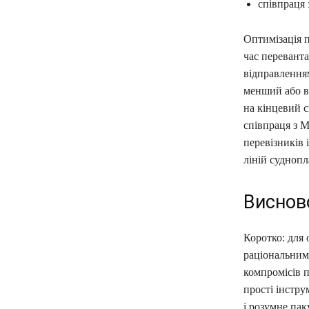
співпраця 
Оптимізація 
час переванта
відправленням
менший або в
на кінцевий 
співпраця з 
перевізників 
ліній суднопл
Виснов
Коротко: для
раціональним
компромісів п
прості інстр
і розумне па