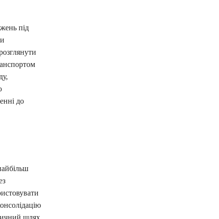
жень під
ми
 розглянути
ранспортом
ду,
о
енні до
найбільш
ез
ристовувати
консолідацію
тичний шлях