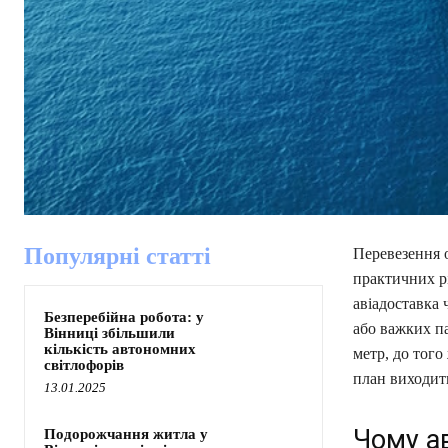
Популярні статті
Перевезення о
практичних р
авіадоставка 
Безперебійна робота: у
або важких па
Вінниці збільшили
кількість автономних
метр, до того
світлофорів
план виходить
13.01.2025
Чому а
Подорожчання житла у