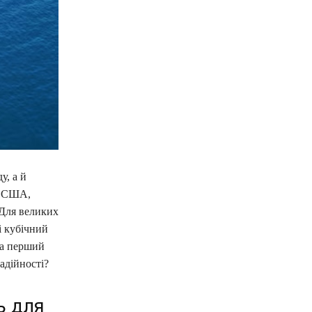
у, а й
о США,
 Для великих
і кубічний
на перший
адійності?
ь для