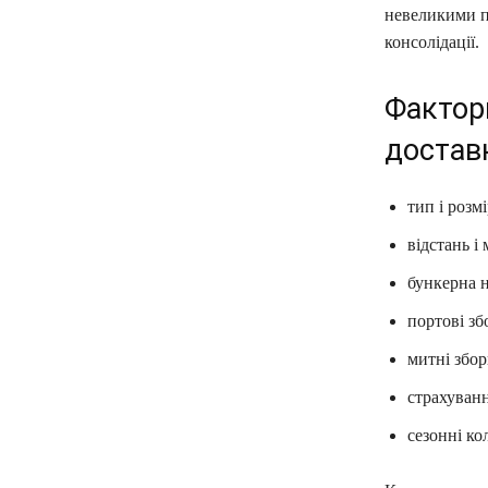
невеликими па
консолідації.
Фактор
доставк
тип і розм
відстань і
бункерна 
портові зб
митні збор
страхуван
сезонні ко