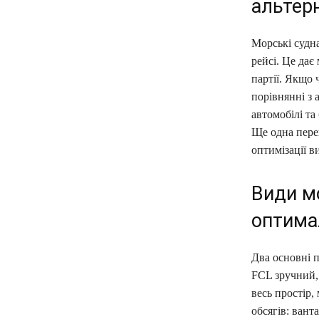
альтер
Морські судна
рейсі. Це дає
партії. Якщо 
порівнянні з 
автомобілі та
Ще одна перев
оптимізації в
Види м
оптима
Два основні п
FCL зручний, 
весь простір,
обсягів: вант