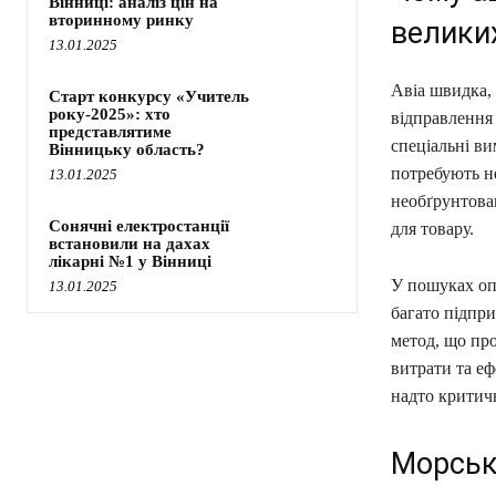
Вінниці: аналіз цін на
вторинному ринку
велики
13.01.2025
Авіа швидка, 
Старт конкурсу «Учитель
року-2025»: хто
відправлення
представлятиме
спеціальні ви
Вінницьку область?
потребують не
13.01.2025
необґрунтован
Сонячні електростанції
для товару.
встановили на дахах
лікарні №1 у Вінниці
У пошуках оп
13.01.2025
багато підпри
метод, що пр
витрати та еф
надто критич
Морськ