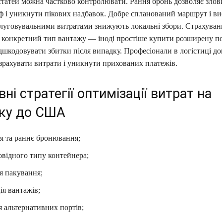
статей можна частково контролювати. Рання бронь дозволяє злов
 і уникнути пікових надбавок. Добре спланований маршрут і виб
уговувальними витратами знижують локальні збори. Страхуван
д конкретний тип вантажу — іноді простіше купити розширену п
ідшкодовувати збитки після випадку. Професіонали в логістиці 
зрахувати витрати і уникнути прихованих платежів.
ні стратегії оптимізації витрат на
ику до США
я та раннє бронювання;
овідного типу контейнера;
я пакування;
ія вантажів;
 альтернативних портів;