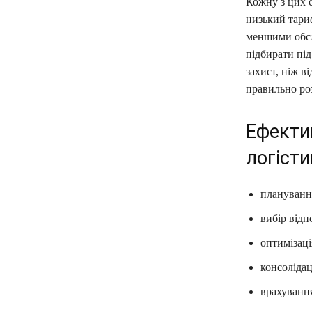
Кожну з цих 
низький тариф
меншими обсл
підбирати пі
захист, ніж в
правильно ро
Ефектив
логіст
плануванн
вибір відп
оптимізаці
консолідац
врахування