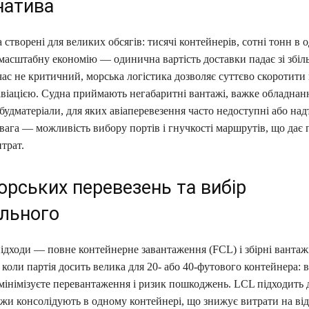
натива
 створені для великих обсягів: тисячі контейнерів, сотні тонн в 
 масштабну економію — одинична вартість доставки падає зі збі
час не критичний, морська логістика дозволяє суттєво скоротити
авіацією. Судна приймають негабаритні вантажі, важке обладнан
 будматеріали, для яких авіаперевезення часто недоступні або надт
ага — можливість вибору портів і гнучкості маршрутів, що дає 
итрат.
орських перевезень та вибір
льного
ідходи — повне контейнерне завантаження (FCL) і збірні вантаж
коли партія досить велика для 20- або 40-футового контейнера: 
 мінімізуєте перевантаження і ризик пошкоджень. LCL підходить
ажи консолідують в одному контейнері, що знижує витрати на ві