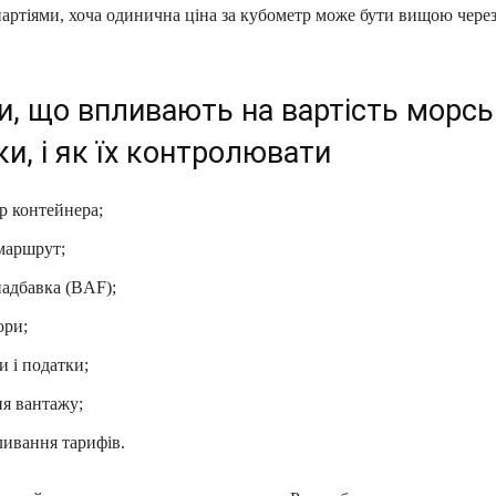
ртіями, хоча одинична ціна за кубометр може бути вищою через 
и, що впливають на вартість морсь
и, і як їх контролювати
ір контейнера;
 маршрут;
надбавка (BAF);
ори;
и і податки;
ня вантажу;
ливання тарифів.