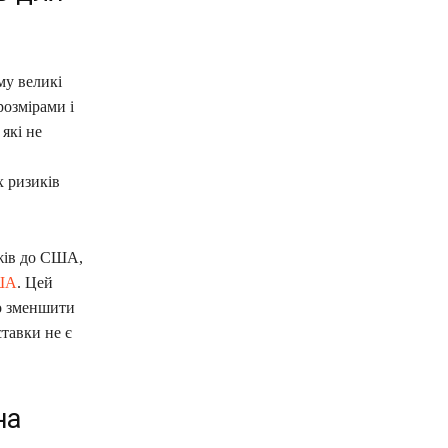
му великі
озмірами і
які не
х ризиків
жів до США,
США
. Цей
о зменшити
тавки не є
на