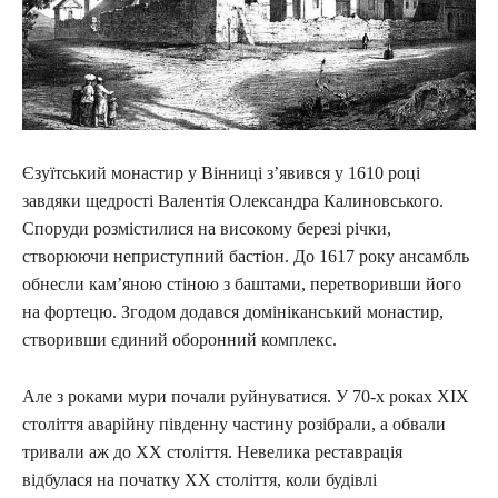
Єзуїтський монастир у Вінниці з’явився у 1610 році
завдяки щедрості Валентія Олександра Калиновського.
Споруди розмістилися на високому березі річки,
створюючи неприступний бастіон. До 1617 року ансамбль
обнесли кам’яною стіною з баштами, перетворивши його
на фортецю. Згодом додався домініканський монастир,
створивши єдиний оборонний комплекс.
Але з роками мури почали руйнуватися. У 70-х роках XIX
століття аварійну південну частину розібрали, а обвали
тривали аж до XX століття. Невелика реставрація
відбулася на початку XX століття, коли будівлі