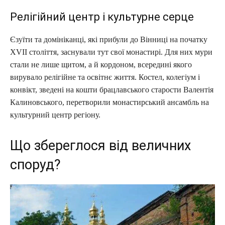
Релігійний центр і культурне серце
Єзуїти та домініканці, які прибули до Вінниці на початку
XVII століття, заснували тут свої монастирі. Для них мури
стали не лише щитом, а й кордоном, всередині якого
вирувало релігійне та освітнє життя. Костел, колегіум і
конвікт, зведені на кошти брацлавського старости Валентія
Калиновського, перетворили монастирський ансамбль на
культурний центр регіону.
Що збереглося від величних
споруд?