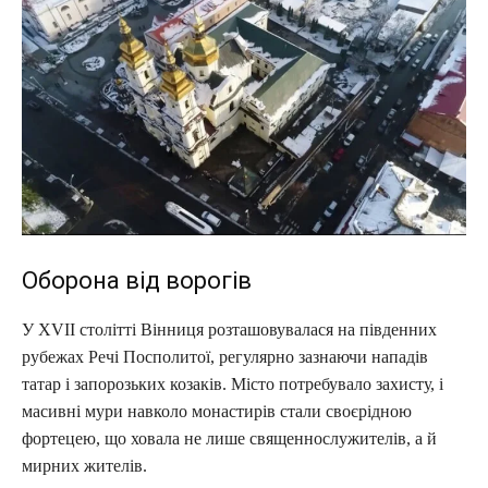
Оборона від ворогів
У XVII столітті Вінниця розташовувалася на південних
рубежах Речі Посполитої, регулярно зазнаючи нападів
татар і запорозьких козаків. Місто потребувало захисту, і
масивні мури навколо монастирів стали своєрідною
фортецею, що ховала не лише священнослужителів, а й
мирних жителів.