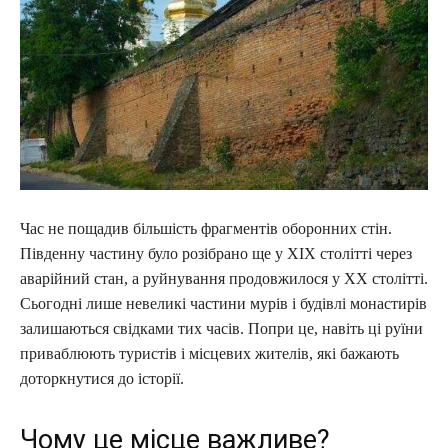
Час не пощадив більшість фрагментів оборонних стін.
Південну частину було розібрано ще у XIX столітті через
аварійний стан, а руйнування продовжилося у XX столітті.
Сьогодні лише невеликі частини мурів і будівлі монастирів
залишаються свідками тих часів. Попри це, навіть ці руїни
приваблюють туристів і місцевих жителів, які бажають
доторкнутися до історії.
Чому це місце важливе?