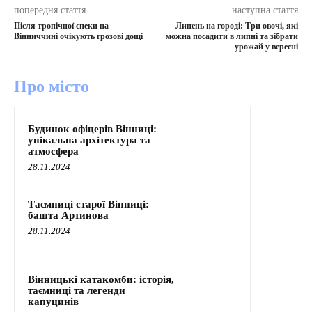
попередня стаття
наступна стаття
Після тропічної спеки на
Липень на городі: Три овочі, які
Вінниччині очікують грозові дощі
можна посадити в липні та зібрати
урожай у вересні
Про місто
Будинок офіцерів Вінниці:
унікальна архітектура та
атмосфера
28.11.2024
Таємниці старої Вінниці:
башта Артинова
28.11.2024
Вінницькі катакомби: історія,
таємниці та легенди
капуцинів