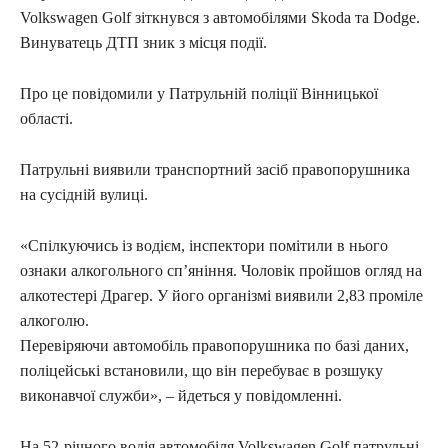
Volkswagen Golf зіткнувся з автомобілями Skoda та Dodge.
Винуватець ДТП зник з місця події.
Про це повідомили у Патрульній поліції Вінницької
області.
Патрульні виявили транспортний засіб правопорушника
на сусідній вулиці.
«Спілкуючись із водієм, інспектори помітили в нього
ознаки алкогольного сп’яніння. Чоловік пройшов огляд на
алкотестері Драгер. У його організмі виявили 2,83 проміле
алкоголю.
Перевіряючи автомобіль правопорушника по базі даних,
поліцейські встановили, що він перебуває в розшуку
виконавчої служби», – йдеться у повідомленні.
На 52-річного водія автомобіля Volkswagen Golf патрульні