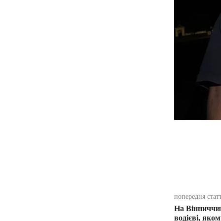
поділіть
попередня стат
На Вінниччин
водієві, яком