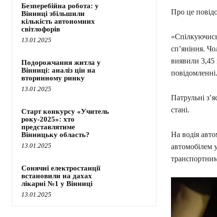
Безперебійна робота: у
Про це повідо
Вінниці збільшили
кількість автономних
світлофорів
«Спілкуючись 
13.01.2025
сп’яніння. Чо
виявили 3,45 
Подорожчання житла у
Вінниці: аналіз цін на
повідомленні
вторинному ринку
13.01.2025
Патрульні з’
стані.
Старт конкурсу «Учитель
року-2025»: хто
представлятиме
На водія авто
Вінницьку область?
13.01.2025
автомобілем у
транспортним
Сонячні електростанції
встановили на дахах
лікарні №1 у Вінниці
13.01.2025