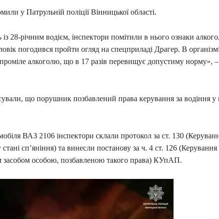
мили у Патрульній поліції Вінницької області.
із 28-річним водієм, інспектори помітили в нього ознаки алког
ловік погодився пройти огляд на спецприладі Драгер. В організмі
проміле алкоголю, що в 17 разів перевищує допустиму норму», –
.
ясували, що порушник позбавлений права керування за водіння у
мобіля ВАЗ 2106 інспектори склали протокол за ст. 130 (Керуван
 стані сп’яніння) та винесли постанову за ч. 4 ст. 126 (Керування
 засобом особою, позбавленою такого права) КУпАП.