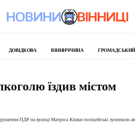
ДОВІДКОВА
ВІННИЧЧИНА
ГРОМАДСЬКИЙ
лкоголю їздив містом
поділіться
порушення ПДР на вулиці Матроса Кішки поліцейські зупинили а