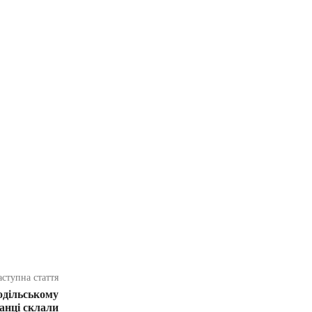
аступна стаття
одільському
анці склали