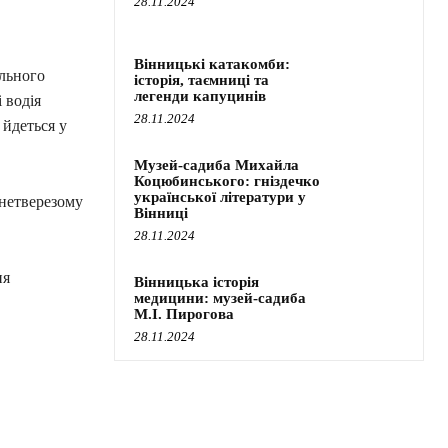
28.11.2024
Вінницькі катакомби:
ольного
історія, таємниці та
легенди капуцинів
 водія
28.11.2024
 йдеться у
Музей-садиба Михайла
Коцюбинського: гніздечко
української літератури у
 нетверезому
Вінниці
28.11.2024
ня
Вінницька історія
медицини: музей-садиба
М.І. Пирогова
28.11.2024