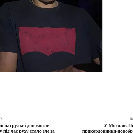
ся
тя
н
і патрульні допомогли
У Могилів-П
у під час руху стало зле за
прикордонники-новобр