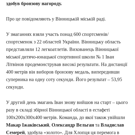
здобув бронзову нагороду.
Про це повідомляють у Вінницькій міській раді.
У змаганнях взяли участь понад 600 спортсменів/
спортсменок з 22 областей України. Вінницьку область
представляли 12 легкоатлетів. Вихованець Вінницької
міської дитячо-юнацької спортивної школи № 1 Іван
Літвінов продемонстрував високі результати. На дистанції
400 метрів він виборов бронзову медаль, випередивши
суперника на одну соту секунди. Його результат – 53,95
секунди.
У другий день змагань Іван знову вийшов на старт – цього
разу в складі збірної Вінницької області в естафеті
100х200х300х400 метрів. Команда, до якої також увійшли
Макар Іжаківський
,
Олександр Вельган
та
Владислав
Семерей
, здобула «золото». Для Хлопця ця перемога в