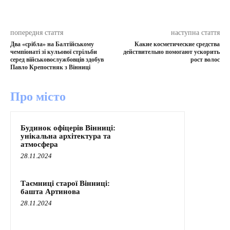
попередня стаття
наступна стаття
Два «срібла» на Балтійському
Какие косметические средства
чемпіонаті зі кульової стрільби
действительно помогают ускорить
серед військовослужбовців здобув
рост волос
Павло Крепостняк з Вінниці
Про місто
Будинок офіцерів Вінниці:
унікальна архітектура та
атмосфера
28.11.2024
Таємниці старої Вінниці:
башта Артинова
28.11.2024