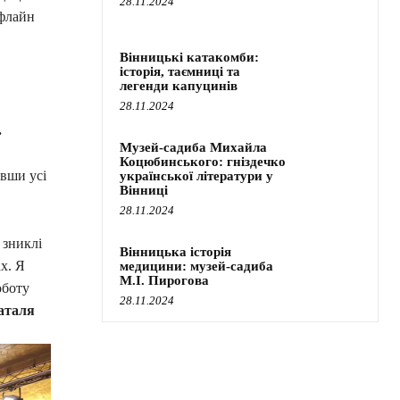
28.11.2024
офлайн
Вінницькі катакомби:
історія, таємниці та
легенди капуцинів
28.11.2024
.
Музей-садиба Михайла
Коцюбинського: гніздечко
авши усі
української літератури у
Вінниці
28.11.2024
 зниклі
Вінницька історія
х. Я
медицини: музей-садиба
М.І. Пирогова
оботу
28.11.2024
аталя