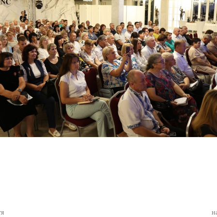
ся
тя
н