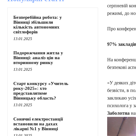
серпневій кон
режимі, до но
Безперебійна робота: у
Вінниці збільшили
кількість автономних
Про конферен
світлофорів
13.01.2025
97% закладів
Подорожчання житла у
Вінниці: аналіз цін на
На конференці
вторинному ринку
безпекові асп
13.01.2025
«У деяких діте
Старт конкурсу «Учитель
року-2025»: хто
безвісти, в п
представлятиме
закликаю усіх
Вінницьку область?
13.01.2025
психолога у з
Заболотна
на
Сонячні електростанції
встановили на дахах
лікарні №1 у Вінниці
13.01.2025