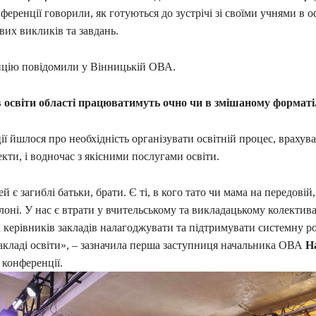
ференції говорили, як готуються до зустрічі зі своїми учнями в 
вих викликів та завдань.
цію повідомили у Вінницькій ОВА.
 освіти області працюватимуть очно чи в змішаному форматі
ї йшлося про необхідність організувати освітній процес, врахув
екти, і водночас з якісними послугами освіти.
й є загиблі батьки, брати. Є ті, в кого тато чи мама на передовій,
олоні. У нас є втрати у вчительському та викладацькому колектива
 керівників закладів налагоджувати та підтримувати системну р
акладі освіти», – зазначила перша заступниця начальника ОВА
Н
 конференції.