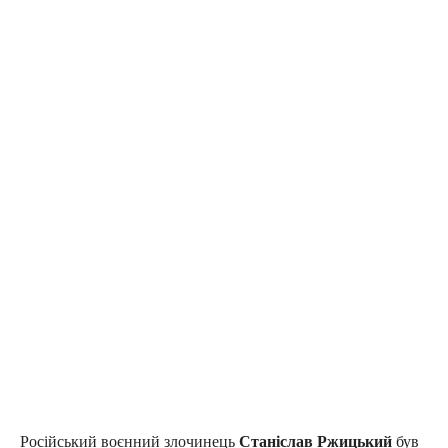
Російський воєнний злочинець
Станіслав Ржицький
був