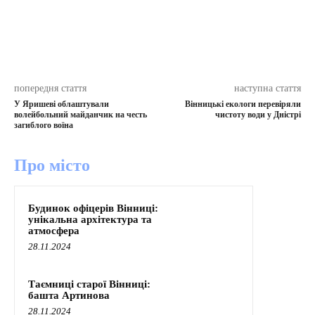
попередня стаття
наступна стаття
У Яришеві облаштували
Вінницькі екологи перевіряли
волейбольний майданчик на честь
чистоту води у Дністрі
загиблого воїна
Про місто
Будинок офіцерів Вінниці:
унікальна архітектура та
атмосфера
28.11.2024
Таємниці старої Вінниці:
башта Артинова
28.11.2024