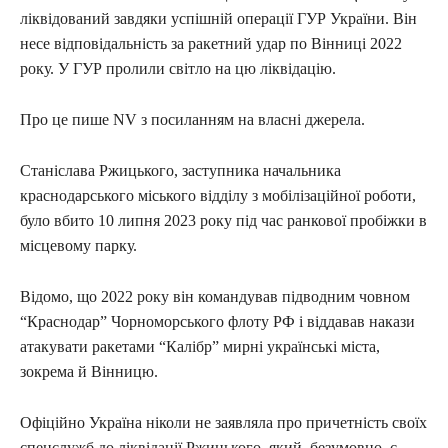
ліквідований завдяки успішній операції ГУР України. Він
несе відповідальність за ракетний удар по Вінниці 2022
року. У ГУР пролили світло на цю ліквідацію.
Про це пише NV з посиланням на власні джерела.
Станіслава Ржицького, заступника начальника
краснодарського міського відділу з мобілізаційної роботи,
було вбито 10 липня 2023 року під час ранкової пробіжки в
місцевому парку.
Відомо, що 2022 року він командував підводним човном
“Краснодар” Чорноморського флоту РФ і віддавав накази
атакувати ракетами “Калібр” мирні українські міста,
зокрема й Вінницю.
Офіційно Україна ніколи не заявляла про причетність своїх
спецслужб до ліквідації Ржицького, який, безумовно, є