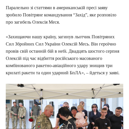
Паралельно зі статтями в американській пресі заяву
зробило Повітряне командування “Захід”, яке розповіло
про загибель Олексія Меся.
«Захищаючи нашу країну, загинув льотчик Повітряних
Сил Збройних Сил України Олексій Месь. Він героїчно
провів свій останній бій в небі. Двадцять шостого серпня
Олексій під час відбиття російського масованого
комбінованого ракетно-авіаційного удару знищив три
крилаті ракети та один ударний БпЛА», – йдеться у заяві.