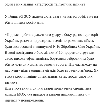
один з них зазнав катастрофи та льотчик загинув.
У Генштабі ЗСУ акцентують увагу на катастрофі, а не на
збитті літака росіянами.
«Під час відбиття ракетного удару з боку рф по території
України, разом з підрозділами зенітно-ракетних військ
були застосовані винищувачі F-16 Збройних Сил України.
В ході повітряного бою літаки F-16 продемонстрували
свою високу ефективність, бортовим озброєнням було
збито чотири крилатих ракети ворога. Під час заходу на
наступну ціль з одним з літаків було втрачено зв’язок. Як
з’ясувалося пізніше, літак зазнав катастрофи, льотчик
загинув.
Для з’ясування причин аварії призначена спеціальна
комісія МОУ, яка працює в районі падіння літака», –
йдеться у повідомленні.