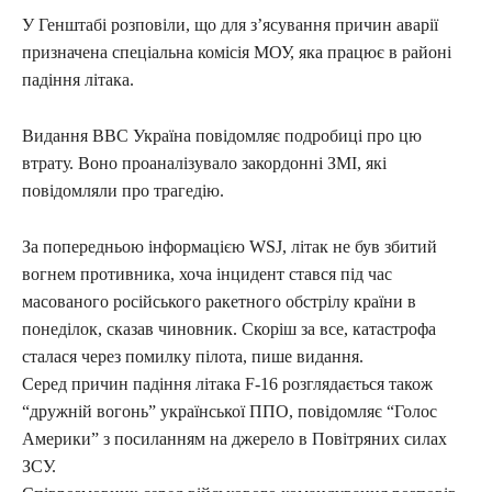
У Генштабі розповіли, що для з’ясування причин аварії
призначена спеціальна комісія МОУ, яка працює в районі
падіння літака.
Видання BBC Україна повідомляє подробиці про цю
втрату. Воно проаналізувало закордонні ЗМІ, які
повідомляли про трагедію.
За попередньою інформацією WSJ, літак не був збитий
вогнем противника, хоча інцидент стався під час
масованого російського ракетного обстрілу країни в
понеділок, сказав чиновник. Скоріш за все, катастрофа
сталася через помилку пілота, пише видання.
Серед причин падіння літака F-16 розглядається також
“дружній вогонь” української ППО, повідомляє “Голос
Америки” з посиланням на джерело в Повітряних силах
ЗСУ.