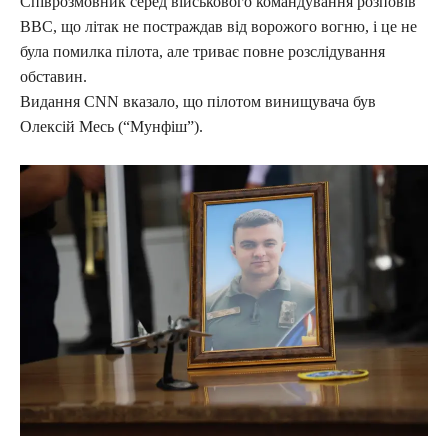
Співрозмовник серед військового командування розповів
ВВС, що літак не постраждав від ворожого вогню, і це не
була помилка пілота, але триває повне розслідування
обставин.
Видання CNN вказало, що пілотом винищувача був
Олексій Месь (“Мунфіш”).