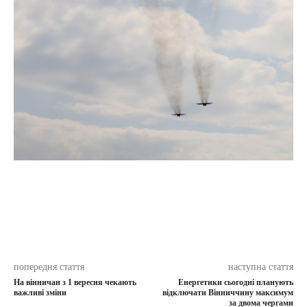
попередня стаття
наступна стаття
На вінничан з 1 вересня чекають
Енергетики сьогодні планують
важливі зміни
відключати Вінниччину максимум
за двома чергами