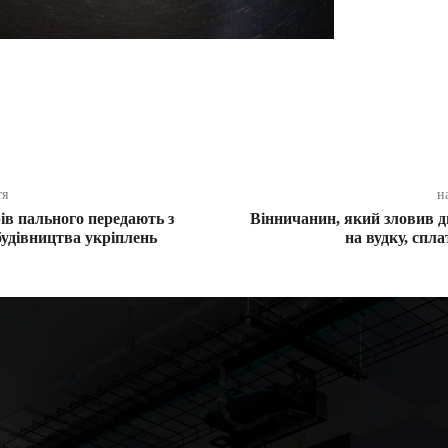
ся
тя
н
рів пального передають з
Вінничанин, який зловив д
будівництва укріплень
на вудку, спл