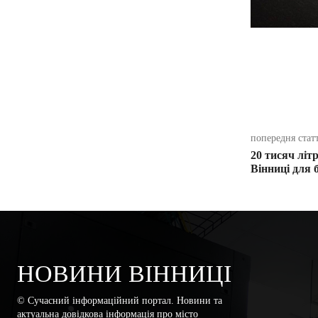
поділіть
попередня стат
20 тисяч літ
Вінниці для 
НОВИНИ ВІННИЦІ
© Сучасний інформаційний портал. Новини та
актуальна довідкова інформація про місто