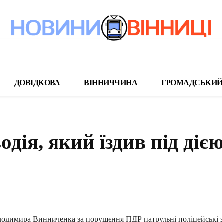
ДОВІДКОВА
ВІННИЧЧИНА
ГРОМАДСЬКИЙ
дія, який їздив під діє
поділіться
лодимира Винниченка за порушення ПДР патрульні поліцейські