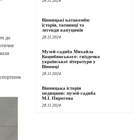
28.11.2024
Вінницькі катакомби:
історія, таємниці та
легенди капуцинів
28.11.2024
ти до
котичне
Музей-садиба Михайла
чили
Коцюбинського: гніздечко
української літератури у
Вінниці
28.11.2024
анспортним
Вінницька історія
медицини: музей-садиба
М.І. Пирогова
28.11.2024