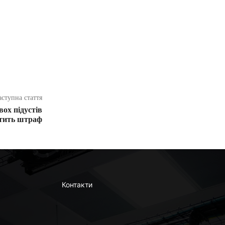
аступна стаття
вох підустів
атить штраф
Контакти