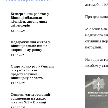
автомобіль ВА
Безперебійна робота: у
Про цей випад
Вінниці збільшили
кількість автономних
світлофорів
«Чоловік мав
13.01.2025
медичного за
сп’яніння по
Подорожчання житла у
Вінниці: аналіз цін на
патрульні.
вторинному ринку
13.01.2025
На водія авто
засобом у ст
Старт конкурсу «Учитель
року-2025»: хто
представлятиме
Вінницьку область?
13.01.2025
Сонячні електростанції
встановили на дахах
лікарні №1 у Вінниці
13.01.2025