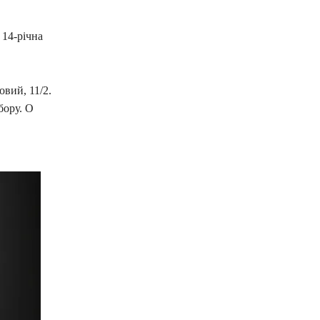
 14-річна
овий, 11/2.
бору. О