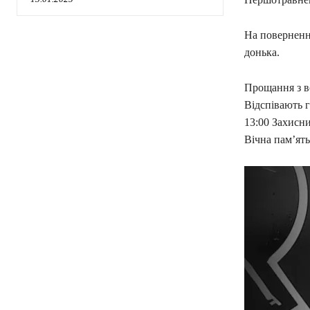
На повернення
донька.
Прощання з во
Відспівають г
13:00 Захисн
Вічна пам’ят