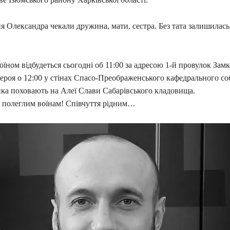
 Олександра чекали дружина, мати, сестра. Без тата залишилась
їном відбудеться сьогодні об 11:00 за адресою 1-й провулок Замк
ероя о 12:00 у стінах Спасо-Преображенського кафедрального со
ика поховають на Алеї Слави Сабарівського кладовища.
ь полеглим воїнам! Співчуття рідним…