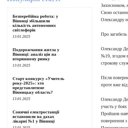
Захисником, 
Свою останню
Безперебійна робота: у
Олександру н
Вінниці збільшили
кількість автономних
світлофорів
Про загибель 
13.01.2025
Олександр Ден
Подорожчання житла у
Вінниці: аналіз цін на
№19, згодом 
вторинному ринку
строкову служ
13.01.2025
Після поверне
Старт конкурсу «Учитель
року-2025»: хто
проте вже від
представлятиме
Вінницьку область?
13.01.2025
Олександр Ден
участь у боях
Сонячні електростанції
Пройшов навча
встановили на дахах
повернення з 
лікарні №1 у Вінниці
13.01.2025
Першотравнев