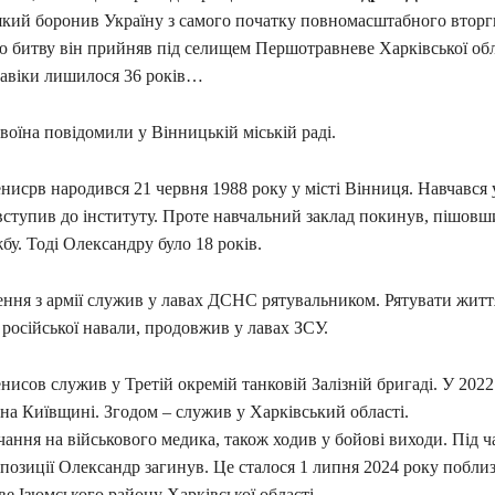
який боронив Україну з самого початку повномасштабного вторг
 битву він прийняв під селищем Першотравневе Харківської обл
авіки лишилося 36 років…
воїна повідомили у Вінницькій міській раді.
исрв народився 21 червня 1988 року у місті Вінниця. Навчався 
вступив до інституту. Проте навчальний заклад покинув, пішовш
бу. Тоді Олександру було 18 років.
ння з армії служив у лавах ДСНС рятувальником. Рятувати життя
 російської навали, продовжив у лавах ЗСУ.
исов служив у Третій окремій танковій Залізній бригаді. У 2022
 на Київщині. Згодом – служив у Харківський області.
ння на військового медика, також ходив у бойові виходи. Під ч
позиції Олександр загинув. Це сталося 1 липня 2024 року побли
е Ізюмського району Харківської області.