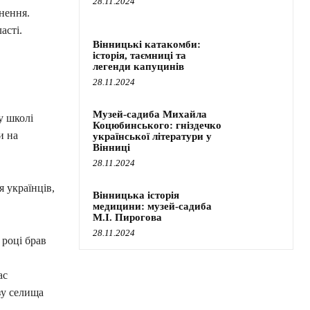
28.11.2024
нення.
асті.
Вінницькі катакомби:
історія, таємниці та
легенди капуцинів
28.11.2024
Музей-садиба Михайла
у школі
Коцюбинського: гніздечко
и на
української літератури у
Вінниці
28.11.2024
 українців,
Вінницька історія
медицини: музей-садиба
М.І. Пирогова
28.11.2024
 році брав
ас
зу селища